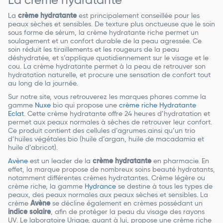
La crème hydratante
La
crème hydratante
est principalement conseillée pour les
peaux sèches et sensibles. De texture plus onctueuse que le soin
sous forme de sérum, la crème hydratante riche permet un
soulagement et un confort durable de la peau agressée. Ce
soin réduit les tiraillements et les rougeurs de la peau
déshydratée, et s’applique quotidiennement sur le visage et le
cou. La crème hydratante permet à la peau de retrouver son
hydratation naturelle, et procure une sensation de confort tout
au long de la journée.
Sur notre site, vous retrouverez les marques phares comme la
gamme
Nuxe
bio qui propose une
crème riche Hydratante
Eclat
. Cette crème hydratante offre 24 heures d’hydratation et
permet aux peaux normales à sèches de retrouver leur confort.
Ce produit contient des cellules d’agrumes ainsi qu’un trio
d’huiles végétales bio (huile d’argan, huile de macadamia et
huile d’abricot).
Avène
est un leader de la
crème hydratante
en pharmacie. En
effet, la marque propose de nombreux soins beauté hydratants,
notamment différentes crèmes hydratantes. Crème légère ou
crème riche, la gamme
Hydrance
se destine à tous les types de
peaux, des peaux normales aux peaux sèches et sensibles. La
crème
Avène
se décline également en crèmes possédant un
indice solaire
, afin de protéger la peau du visage des rayons
UV. Le laboratoire Uriage, quant à lui, propose une crème riche