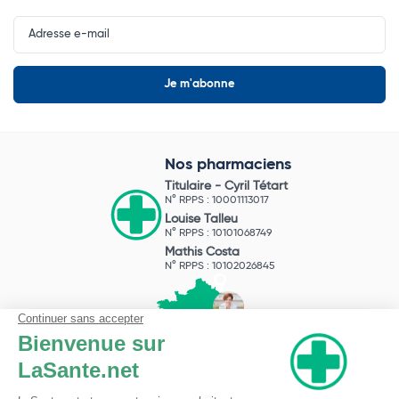
Input
Newsletter
Nos pharmaciens
Titulaire -
Cyril Tétart
N° RPPS : 10001113017
Louise Talleu
N° RPPS : 10101068749
Mathis Costa
N° RPPS : 10102026845
Pharmacie du Bizet
Licence ARS : 590009874