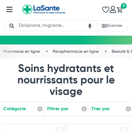
0
Search
Scanner
Pharmacie en ligne
Parapharmacie en ligne
Beauté & 
Soins hydratants et
nourrissants pour le
visage
Catégorie
Filtrer par
Trier par