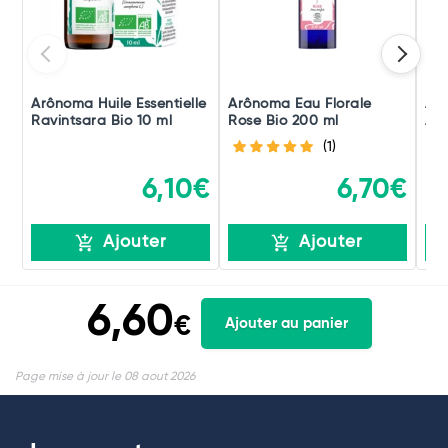
Arônoma Huile Essentielle
Arônoma Eau Florale
Arô
Ravintsara Bio 10 ml
Rose Bio 200 ml
Am
(1)
6,10€
6,70€
Ajouter
Ajouter
6,60
€
Ajouter au panier
Page mise à jour le 08 aout 2026