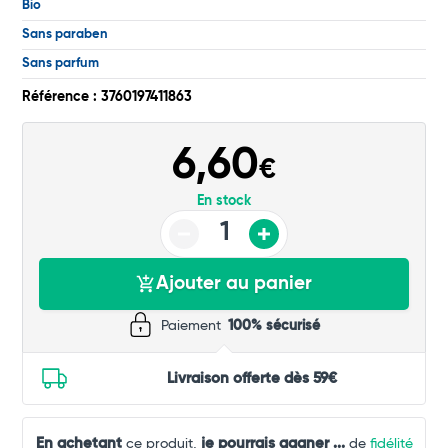
Bio
Total
Sans paraben
Commander
Sans parfum
Référence : 3760197411863
6,60
€
En stock
Ajouter au panier
Paiement
100% sécurisé
Livraison offerte dès 59€
En achetant
je pourrais gagner
...
ce produit,
de
fidélité