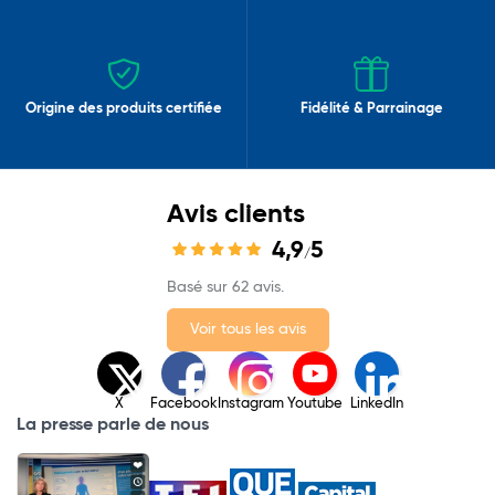
Origine des produits certifiée
Fidélité & Parrainage
Avis clients
4,9
5
/
Basé sur 62 avis.
Voir tous les avis
X
Facebook
Instagram
Youtube
LinkedIn
La presse parle de nous