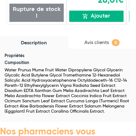
28,01€
Rupture de stock
!
Ajouter
Avis clients
Description
0
Propriétés
Composition
Water Prunus Mume Fruit Water Dipropylene Glycol Glycerin
Glycolic Acid Butylene Glycol Tromethamine 12-Hexanediol
Salicylic Acid Hydroxyacetophenone Octyldodeceth-16 C12-14
Pareth-12 Ethylhexylglycerin Vigna Radiata Seed Extract
Disodium EDTA Xanthan Gum Melia Azadirachta Leaf Extract
Melia Azadirachta Flower Extract Coccinia Indica Fruit Extract
Ocimum Sanctum Leaf Extract Curcuma Longa (Turmeric) Root
Extract Aloe Barbadensis Flower Extract Solanum Melongena
(Eggplant) Fruit Extract Corallina Officinalis Extract.
Nos pharmaciens vous