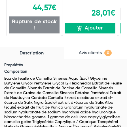
44,57€
28,01€
Rupture de stock
!
Ajouter
Avis clients
Description
0
Propriétés
Composition
Eau de feuille de Camellia Sinensis Aqua (Eau) Glycérine
Butylene Glycol Pentylene Glycol 12-Hexanediol Extrait de Feuille
de Camellia Sinensis Extrait de Racine de Camellia Sinensis
Extrait de Graine de Camellia Sinensis Bétaine Panthénol Extrait
de Houttuynia Cordata Centella Extrait asiatique extrait d-
écorce de Salix Nigra (saule) extrait d-écorce de Salix Alba
(saule) extrait de fruit de Punica Granatum hyaluronate de
sodium hyaluronate de sodium hydrolysé acide hyaluronique
biosaccharide gomme-1 gomme de cellulose caprylylglycolhee-
camellia gelée Triglycéride Caprylique / Caprique Tocophérol
Huile de Graine d-Helianthus Annuus (Tournesol) Polyglycéryl-10