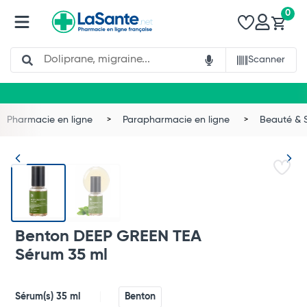
0
Search
Scanner
Pharmacie en ligne
Parapharmacie en ligne
Beauté & 
Benton DEEP GREEN TEA
Sérum 35 ml
Total
Sérum(s) 35 ml
Benton
Commander