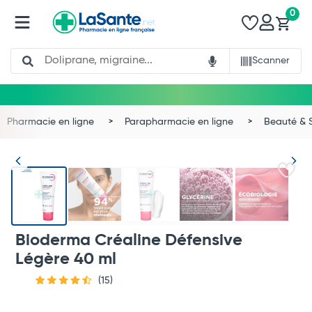
0
Search
Scanner
Pharmacie en ligne
Parapharmacie en ligne
Beauté & 
Bioderma Créaline Défensive
Légère 40 ml
(15)
Total