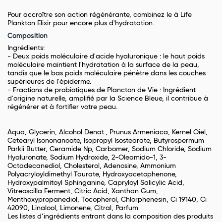
Pour accroître son action régénérante, combinez le à Life
Plankton Elixir pour encore plus d'hydratation.
Composition
Ingrédients:
- Deux poids moléculaire d'acide hyaluronique : le haut poids
moléculaire maintient l'hydratation à la surface de la peau,
tandis que le bas poids moléculaire pénètre dans les couches
supérieures de l'épiderme.
- Fractions de probiotiques de Plancton de Vie : Ingrédient
d'origine naturelle, amplifié par la Science Bleue, il contribue à
régénérer et à fortifier votre peau.
Aqua, Glycerin, Alcohol Denat., Prunus Armeniaca, Kernel Oiel,
Cetearyl Isononanoate, Isopropyl Isostearate, Butyrospermum
Parkii Butter, Ceramide Np, Carbomer, Sodium Chloride, Sodium
Hyaluronate, Sodium Hydroxide, 2-Oleamido-1, 3-
Octadecanediol, Cholesterol, Adenosine, Ammonium
Polyacryloyldimethyl Taurate, Hydroxyacetophenone,
Hydroxypalmitoyl Sphinganine, Capryloyl Salicylic Acid,
Vitreoscilla Ferment, Citric Acid, Xanthan Gum,
Menthoxypropanediol, Tocopherol, Chlorphenesin, Ci 19140, Ci
42090, Linalool, Limonene, Citral, Parfum
Les listes d’ingrédients entrant dans la composition des produits