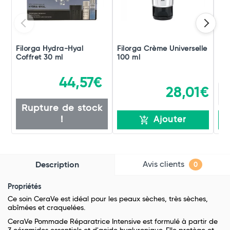
Filorga Hydra-Hyal
Filorga Crème Universelle
De
Coffret 30 ml
100 ml
44,57€
28,01€
Rupture de stock
!
Ajouter
Avis clients
Description
0
Propriétés
Ce soin CeraVe est idéal pour les peaux sèches, très sèches,
abîmées et craquelées.
CeraVe Pommade Réparatrice Intensive est formulé à partir de