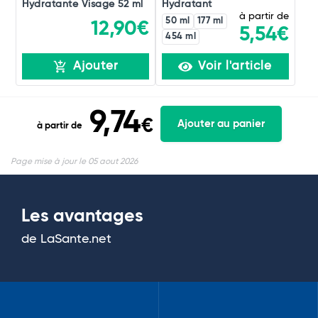
Hydratante Visage 52 ml
Hydratant
à partir de
50 ml
177 ml
12,90€
5,54€
454 ml
Ajouter
Voir l'article
9,74
€
Ajouter au panier
à partir de
Page mise à jour le 05 aout 2026
Les avantages
de LaSante.net