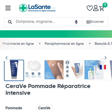
0
Search
Scanner
Pharmacie en ligne
Parapharmacie en ligne
Beauté & 
CeraVe Pommade Réparatrice
Intensive
Pommade
CeraVe