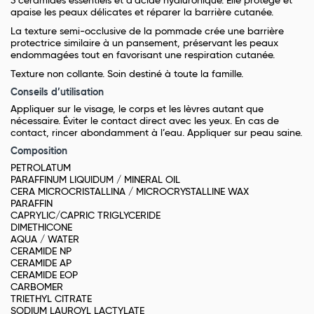
3 céramides essentiels et d'acide hyaluronique. Elle protège et
apaise les peaux délicates et réparer la barrière cutanée.
La texture semi-occlusive de la pommade crée une barrière
protectrice similaire à un pansement, préservant les peaux
endommagées tout en favorisant une respiration cutanée.
Texture non collante. Soin destiné à toute la famille.
Conseils d’utilisation
Appliquer sur le visage, le corps et les lèvres autant que
nécessaire. Éviter le contact direct avec les yeux. En cas de
contact, rincer abondamment à l’eau. Appliquer sur peau saine.
Composition
PETROLATUM
PARAFFINUM LIQUIDUM / MINERAL OIL
CERA MICROCRISTALLINA / MICROCRYSTALLINE WAX
PARAFFIN
CAPRYLIC/CAPRIC TRIGLYCERIDE
DIMETHICONE
AQUA / WATER
CERAMIDE NP
CERAMIDE AP
CERAMIDE EOP
CARBOMER
TRIETHYL CITRATE
SODIUM LAUROYL LACTYLATE