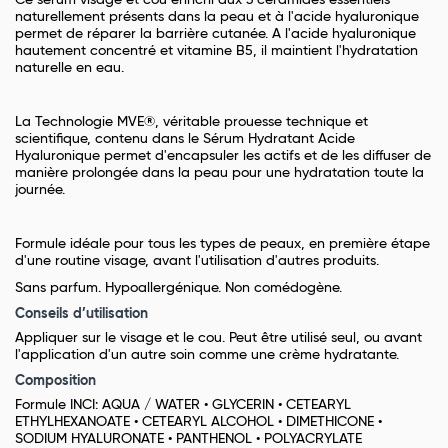
Ce sérum visage et cou enrichi aux 3 céramides essentiels
naturellement présents dans la peau et à l'acide hyaluronique
permet de réparer la barrière cutanée. A l'acide hyaluronique
hautement concentré et vitamine B5, il maintient l'hydratation
naturelle en eau.
La Technologie MVE®, véritable prouesse technique et
scientifique, contenu dans le Sérum Hydratant Acide
Hyaluronique permet d'encapsuler les actifs et de les diffuser de
manière prolongée dans la peau pour une hydratation toute la
journée.
Formule idéale pour tous les types de peaux, en première étape
d'une routine visage, avant l'utilisation d'autres produits.
Sans parfum. Hypoallergénique. Non comédogène.
Conseils d’utilisation
Appliquer sur le visage et le cou. Peut être utilisé seul, ou avant
l'application d'un autre soin comme une crème hydratante.
Composition
Formule INCI: AQUA / WATER • GLYCERIN • CETEARYL
ETHYLHEXANOATE • CETEARYL ALCOHOL • DIMETHICONE •
SODIUM HYALURONATE • PANTHENOL • POLYACRYLATE