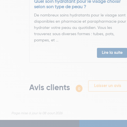
Quel soin hydratant pour le visage choisir
selon son type de peau ?
De nombreux soins hydratants pour le visage sont
disponibles en pharmacie et parapharmacie pour
hydrater votre peau au quotidien. Vous les
trouverez sous diverses formes : tubes, pots,
pompes, et ...
Lire la suite
Avis clients
Laisser un avis
0
Page mise à jour le 08 aout 2026