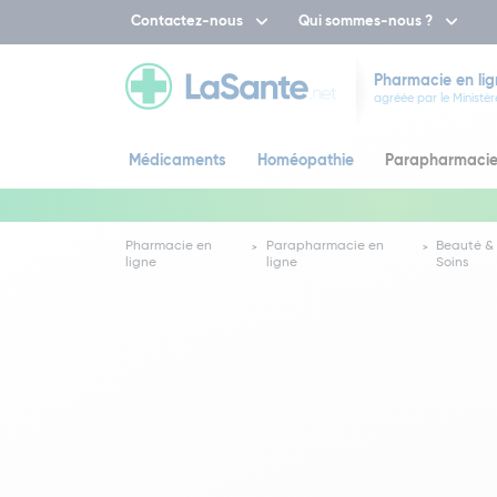
Contactez-nous
Qui sommes-nous ?
Pharmacie en lig
agréée par le Ministèr
Médicaments
Homéopathie
Parapharmaci
Pharmacie en
Parapharmacie en
Beauté &
ligne
ligne
Soins