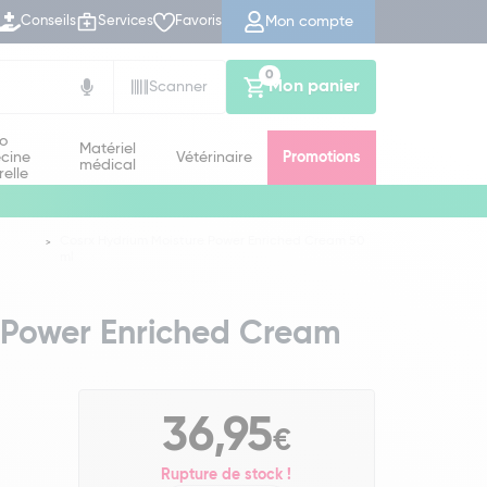
Mon compte
Conseils
Services
Favoris
0
Mon panier
Scanner
io
Matériel
cine
Vétérinaire
Promotions
médical
relle
Cosrx Hydrium Moisture Power Enriched Cream 50
ml
 Power Enriched Cream
36,95
€
Rupture de stock !