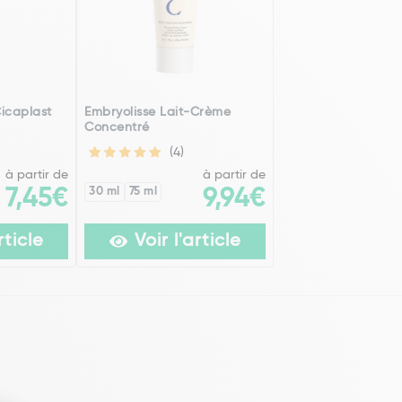
icaplast
Embryolisse Lait-Crème
Concentré
(4)
à partir de
à partir de
7,45€
30 ml
75 ml
9,94€
rticle
Voir l'article