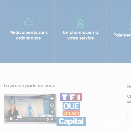
Médicaments sans
Un pharmacien à
Paiemen
ordonnance
votre service
La presse parle de nous
R
Ch
sé
In
Ne