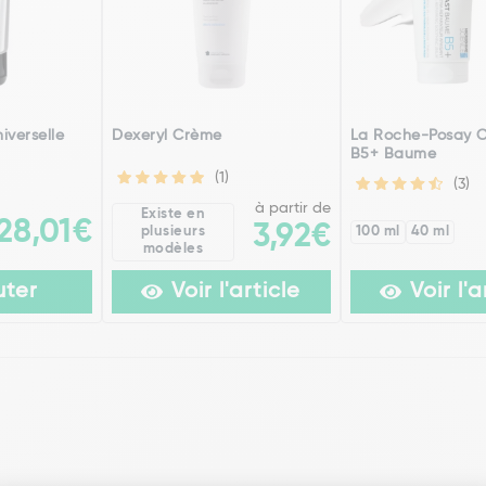
iverselle
Dexeryl Crème
La Roche-Posay C
B5+ Baume
(1)
(3)
à partir de
Existe en
28,01€
3,92€
plusieurs
100 ml
40 ml
modèles
uter
Voir l'article
Voir l'a