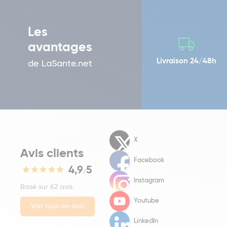
Les
avantages
Livraison 24/48h
de LaSante.net
X
Avis clients
Facebook
4,9
5
/
Instagram
Basé sur 62 avis.
Youtube
Voir tous les avis
LinkedIn