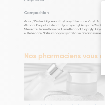
Propriétés
Composition
Aqua/Water Glycerin Ethylhexyl Stearate Vinyl Dimet
Alcohol Propolis Extract Hydroxyethyl Acrylate/Sodi
Stearate Tromethamine Dimethiconol Caprylyl Glycol
6 Behenate Natriumpolyacrylatstärke Stearinsäure Pa
Nos pharmaciens vous co