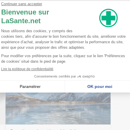
hicone Pentylene Glycol Cocos Nucifera Oil 12-Hexanediol Cetearyl Al
um Acryloyldimethyl Taurate Copolymer Polyglyceryl-6 Stearate Butyl
 Arachidyl Glucoside Hydrogenated Lecithin Ceramide NP Ethylhexylg
lmitinsäure Natriumhyaluronat Cholesterin Hyaluronsäure Glycosphingo
nseillent