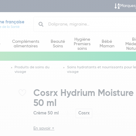
Marques
Search
ne française
e de la Santé
Hygiène
B
Compléments
Beauté
Bébé
e
Premiers
Méde
alimentaires
Soins
Maman
soins
Natu
Produits de soins du
Soins hydratants et nourrissants pour le
visage
visage
Cosrx Hydrium Moisture
50 ml
Crème 50 ml
Cosrx
En savoir +