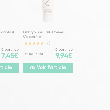
icaplast
Embryolisse Lait-Crème
Concentré
(4)
à partir de
à partir de
7,45€
30 ml
75 ml
9,94€
rticle
Voir l'article