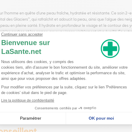
 l'homme en quête d'une peau fraîche, hydratée et résistante. Ce soin 2-e
l des Glaciers™, qui rafraîchit et adoucit la peau, ainsi que l'algue des neig
peau en pleine santé. Il hydrate en profondeur le visage et le contour des y
t les poches et les cernes, pour un visage visiblement plus éveillé. En outr
texture gel-crème vivifiante rafraîchit instantanément la peau, la laissant 
arence mate, éliminant toute sensation d'excès de sébum. Utilisé quotidienn
votre peau deviendra plus résistante et revitalisée jour après jour.
 Ammonium Acryloyldimethyltaurate/VP Copolymer, Butyrospermum Parkii Butte
 Gluconate*, Magnesium Aspartate*, Copper Gluconate*, Coenochloris Signiensi
m-1*, Tocopherol*, Glucose*, Glyceryl Caprylate*, Menthyl Lactate*, Sodium Le
 Sodium Metabisulfite, Sodium Benzoate, Sodium Anisate*, Phytic Acid*, Sod
lol, CI 42090.*Ingrédients d'origine naturelle.