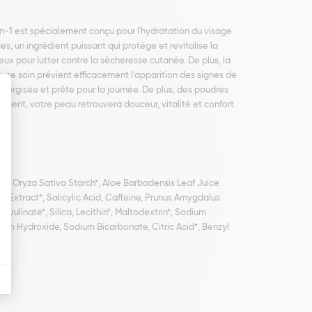
n-1 est spécialement conçu pour l'hydratation du visage
es, un ingrédient puissant qui protège et revitalise la
eux pour lutter contre la sécheresse cutanée. De plus, la
e, ce soin prévient efficacement l'apparition des signes de
énergisée et prête pour la journée. De plus, des poudres
ement, votre peau retrouvera douceur, vitalité et confort.
r*, Oryza Sativa Starch*, Aloe Barbadensis Leaf Juice
s Extract*, Salicylic Acid, Caffeine, Prunus Amygdalus
vulinate*, Silica, Lecithin*, Maltodextrin*, Sodium
ium Hydroxide, Sodium Bicarbonate, Citric Acid*, Benzyl