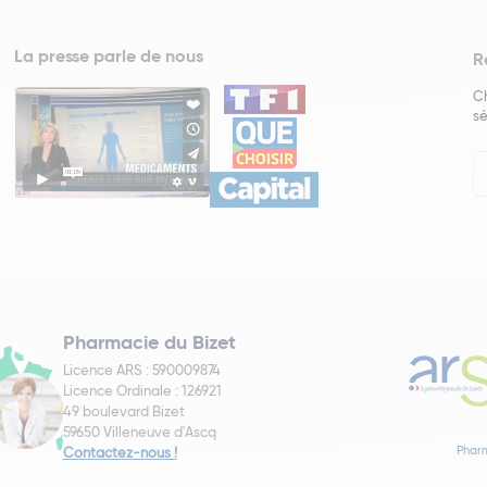
La presse parle de nous
R
Ch
sé
In
Ne
Pharmacie du Bizet
Licence ARS : 590009874
Licence Ordinale : 126921
49 boulevard Bizet
59650 Villeneuve d'Ascq
Pharm
Contactez-nous !