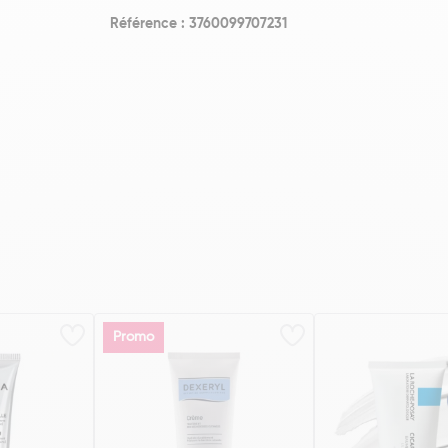
Référence : 3760099707231
Promo