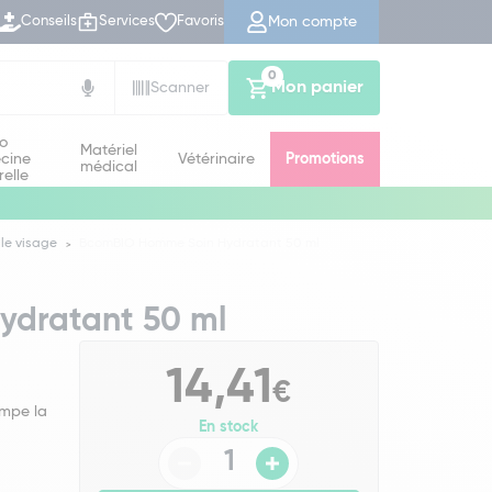
Mon compte
Conseils
Services
Favoris
0
Mon panier
Scanner
io
Matériel
cine
Vétérinaire
Promotions
médical
relle
 le visage
BcomBIO Homme Soin Hydratant 50 ml
dratant 50 ml
14,41
€
ompe la
En stock