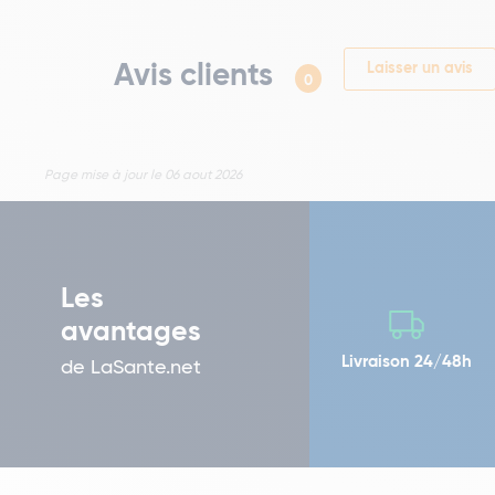
Avis clients
Laisser un avis
0
Page mise à jour le 06 aout 2026
Les
avantages
Livraison 24/48h
de LaSante.net