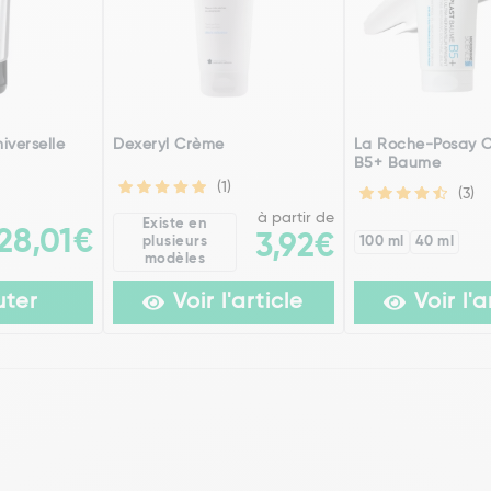
iverselle
Dexeryl Crème
La Roche-Posay C
B5+ Baume
(1)
(3)
à partir de
Existe en
28,01€
3,92€
plusieurs
100 ml
40 ml
modèles
uter
Voir l'article
Voir l'a