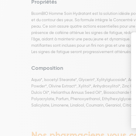
Propriétés
BcomBIO Homme Soin Hydratant est la solution idéale pour
et du contour des yeux. Sa formule intègre le Concentré vita
peau. Ce soin assure quatre actions essentielles pour une 
présence de caféine atténue les signes de fatigue, réduisan
l'âge, aidant à maintenir une peau jeune et dynamique. Sa 
matifiantes sont incluses pour un fini non gras et une app
Les signes de fatigue seront progressivement atténués, et 
Composition
Aqua*, Isocetyl Stearate*, Glycerin*, Xylitylglucoside*,
Powder*, Olivine Extract*, Xylitol*, Anhydroxylitol*, Zinc
Dulcis Oil*, Helianthus Annuus Seed Oil*, Biosaccharide Gu
Polyacrylate, Parfum, Phenoxyethanol, Ethylhexylglycerin,
Salicylate, Limonene, Linalool, Coumarin, Geraniol, Citronel