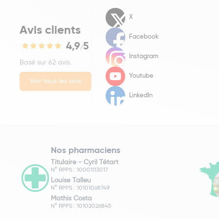
X
Avis clients
Facebook
4,9
5
/
Instagram
Basé sur 62 avis.
Youtube
Voir tous les avis
LinkedIn
Nos pharmaciens
Titulaire -
Cyril Tétart
N° RPPS : 10001113017
Louise Talleu
N° RPPS : 10101068749
Mathis Costa
N° RPPS : 10102026845