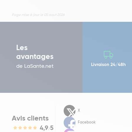
Page mise à jour le 05 aout 2026
Les
avantages
Livraison 24/48h
de LaSante.net
X
Avis clients
Facebook
4,9
5
/