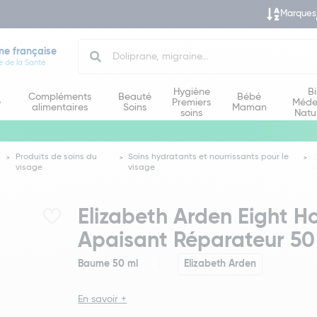
Marques
Search
ne française
e de la Santé
Hygiène
B
Compléments
Beauté
Bébé
e
Premiers
Méde
alimentaires
Soins
Maman
soins
Natu
Produits de soins du
Soins hydratants et nourrissants pour le
E
visage
visage
R
Elizabeth Arden Eight 
Apaisant Réparateur 50
Baume 50 ml
Elizabeth Arden
En savoir +