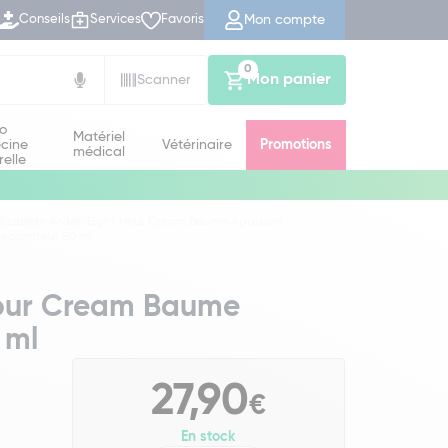
Mon compte
Conseils
Services
Favoris
0
Mon panier
Scanner
io
Matériel
cine
Vétérinaire
Promotions
médical
relle
lizabeth Arden Eight Hour Cream Baume Apaisant
éparateur 50 ml
Hour Cream Baume
 ml
27,90
€
En stock