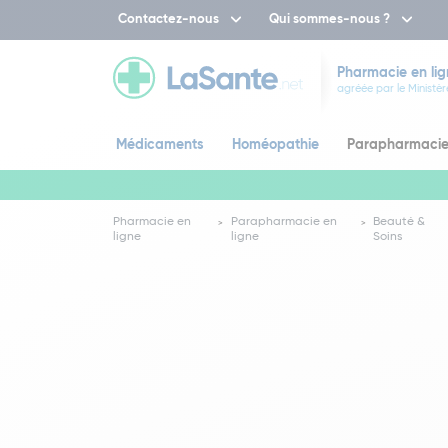
Contactez-nous
Qui sommes-nous ?
Pharmacie en lig
agréée par le Ministèr
Médicaments
Homéopathie
Parapharmaci
Pharmacie en
Parapharmacie en
Beauté &
ligne
ligne
Soins