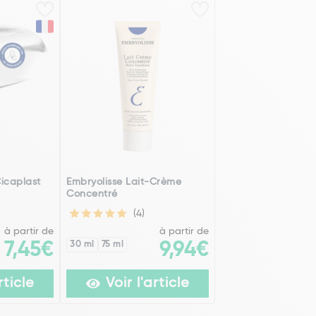
icaplast
Embryolisse Lait-Crème
Concentré
(4)
à partir de
à partir de
7,45€
30 ml
75 ml
9,94€
rticle
Voir l'article