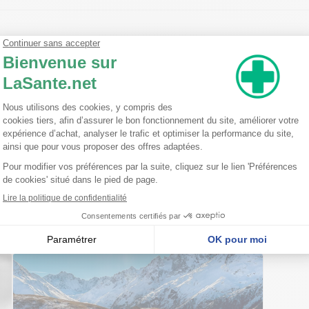
uile Minérale Glycine Soja (Soybean) Oil Ricinus Communis (Castor) S
BHT Iron Oxides (CI 77491) Iron Oxides (CI 77492) Iron Oxides (CI 77499
nseillent