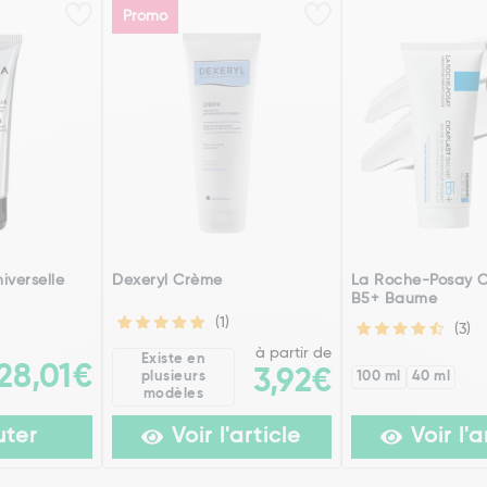
Promo
iverselle
Dexeryl Crème
La Roche-Posay C
B5+ Baume
(1)
(3)
à partir de
Existe en
28,01€
3,92€
plusieurs
100 ml
40 ml
modèles
uter
Voir l'article
Voir l'a