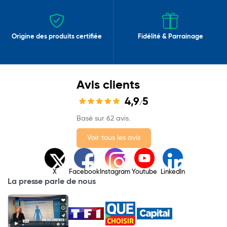
Origine des produits certifiée
Fidélité & Parrainage
Avis clients
4,9
5
/
Basé sur 62 avis.
Voir tous les avis
X
Facebook
Instagram
Youtube
LinkedIn
La presse parle de nous