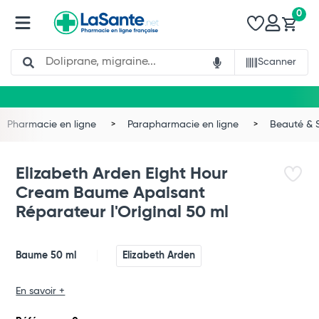
0
Search
Scanner
Pharmacie en ligne
Parapharmacie en ligne
Beauté & 
Elizabeth Arden Eight Hour
Cream Baume Apaisant
Réparateur l'Original 50 ml
Baume 50 ml
Elizabeth Arden
Total
En savoir +
Commander