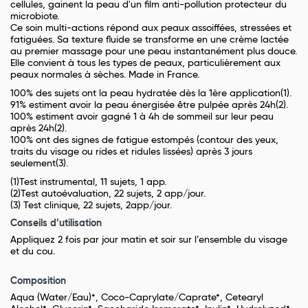
cellules, gainent la peau d'un film anti-pollution protecteur du
microbiote.
Ce soin multi-actions répond aux peaux assoiffées, stressées et
fatiguées. Sa texture fluide se transforme en une crème lactée
au premier massage pour une peau instantanément plus douce.
Elle convient à tous les types de peaux, particulièrement aux
peaux normales à sèches. Made in France.
100% des sujets ont la peau hydratée dès la 1ère application(1).
91% estiment avoir la peau énergisée être pulpée après 24h(2).
100% estiment avoir gagné 1 à 4h de sommeil sur leur peau
après 24h(2).
100% ont des signes de fatigue estompés (contour des yeux,
traits du visage ou rides et ridules lissées) après 3 jours
seulement(3).
(1)Test instrumental, 11 sujets, 1 app.
(2)Test autoévaluation, 22 sujets, 2 app/jour.
(3) Test clinique, 22 sujets, 2app/jour.
Conseils d’utilisation
Appliquez 2 fois par jour matin et soir sur l’ensemble du visage
et du cou.
Composition
Aqua (Water/Eau)*, Coco-Caprylate/Caprate*, Cetearyl