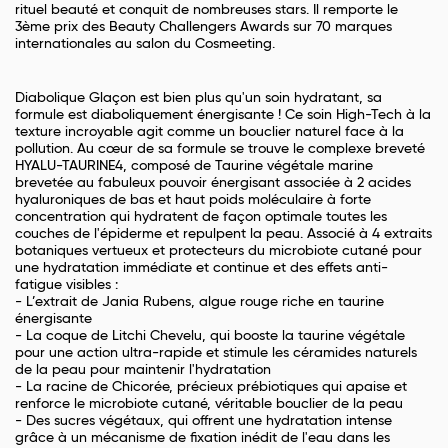
rituel beauté et conquit de nombreuses stars. Il remporte le
3ème prix des Beauty Challengers Awards sur 70 marques
internationales au salon du Cosmeeting.
Diabolique Glaçon est bien plus qu'un soin hydratant, sa
formule est diaboliquement énergisante ! Ce soin High-Tech à la
texture incroyable agit comme un bouclier naturel face à la
pollution. Au cœur de sa formule se trouve le complexe breveté
HYALU-TAURINE4, composé de Taurine végétale marine
brevetée au fabuleux pouvoir énergisant associée à 2 acides
hyaluroniques de bas et haut poids moléculaire à forte
concentration qui hydratent de façon optimale toutes les
couches de l'épiderme et repulpent la peau. Associé à 4 extraits
botaniques vertueux et protecteurs du microbiote cutané pour
une hydratation immédiate et continue et des effets anti-
fatigue visibles :
- L’extrait de Jania Rubens, algue rouge riche en taurine
énergisante
- La coque de Litchi Chevelu, qui booste la taurine végétale
pour une action ultra-rapide et stimule les céramides naturels
de la peau pour maintenir l'hydratation
- La racine de Chicorée, précieux prébiotiques qui apaise et
renforce le microbiote cutané, véritable bouclier de la peau
- Des sucres végétaux, qui offrent une hydratation intense
grâce à un mécanisme de fixation inédit de l'eau dans les