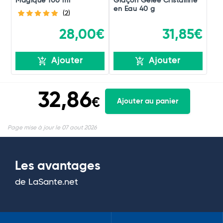
Magique 100 ml
Glaçon Gelée Cristalline
en Eau 40 g
(2)
28,00€
31,85€
Ajouter
Ajouter
32,86
€
Ajouter au panier
Page mise à jour le 07 aout 2026
Les avantages
de LaSante.net