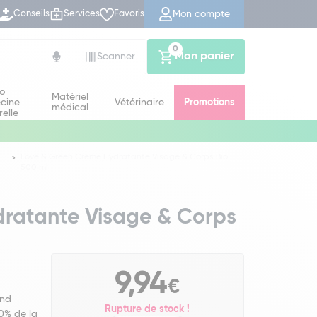
Mon compte
Conseils
Services
Favoris
0
Mon panier
Scanner
io
Matériel
cine
Vétérinaire
Promotions
médical
relle
Love & Green Crème Hydratante Visage & Corps Bio
500 ml
ratante Visage & Corps
9,94
€
and
Rupture de stock !
0% de la