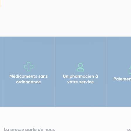
Médicaments sans
Un pharmacien à
Paiemen
ordonnance
votre service
La presse parle de nous
R