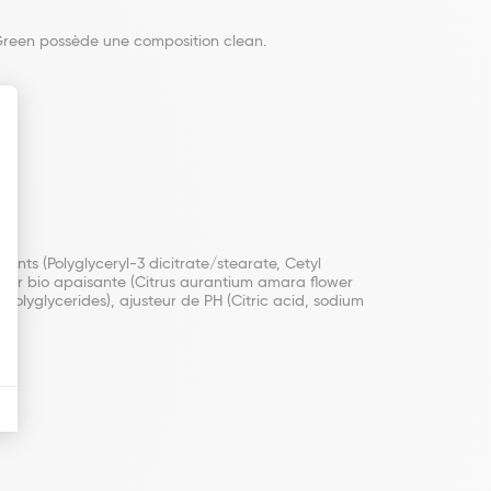
d Green possède une composition clean.
iants (Polyglyceryl-3 dicitrate/stearate, Cetyl
nger bio apaisante (Citrus aurantium amara flower
 Polyglycerides), ajusteur de PH (Citric acid, sodium
).