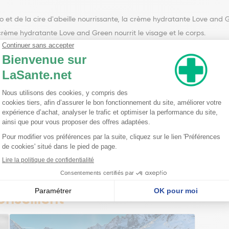
bio et de la cire d'abeille nourrissante, la crème hydratante Love an
crème hydratante Love and Green nourrit le visage et le corps.
eaf juice*), huile hydratante bio (helianthus annuus hybrid oil*), émuls
e, Xantham gum), glycérine hydratante (Glycerin), eau de fleur d’ora
lients (Octyldodecanol, Dicaprylyl carbonate, Oleic/ Linoleic/ Linolenic
odium benzoate, Potassium sorbate), antioxydant naturel (Tocopherol
nseillent