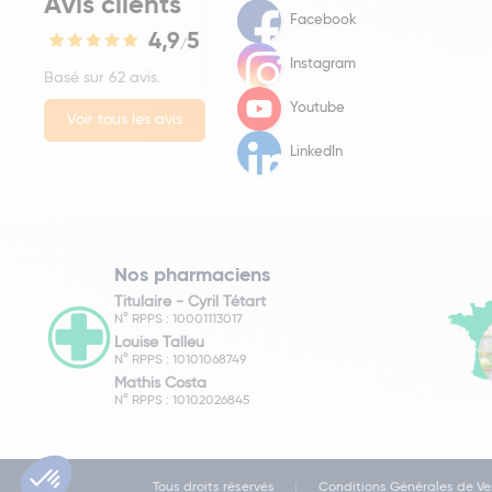
Avis clients
Facebook
4,9
5
/
Instagram
Basé sur 62 avis.
Youtube
Voir tous les avis
LinkedIn
Nos pharmaciens
Titulaire -
Cyril Tétart
N° RPPS : 10001113017
Louise Talleu
N° RPPS : 10101068749
Mathis Costa
N° RPPS : 10102026845
Tous droits réservés
Conditions Générales de Ve