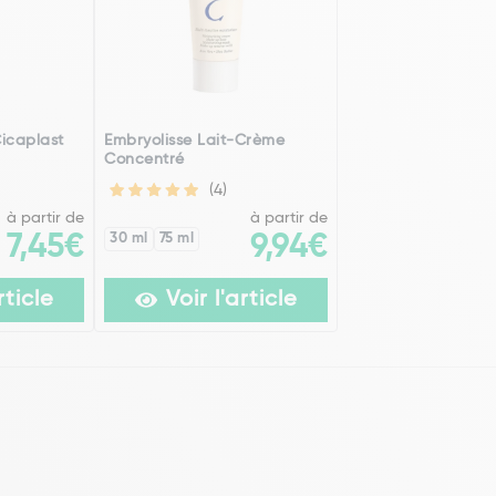
icaplast
Embryolisse Lait-Crème
Concentré
(4)
à partir de
à partir de
7,45€
30 ml
75 ml
9,94€
rticle
Voir l'article