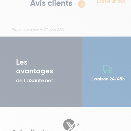
Avis clients
Laisser un avis
0
Page mise à jour le 07 aout 2026
Les
avantages
Livraison 24/48h
de LaSante.net
X