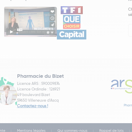
Ch
sé
In
Ne
Pharmacie du Bizet
Licence ARS : 590009874
Licence Ordinale : 126921
49 boulevard Bizet
59650 Villeneuve d'Ascq
Pharm
Contactez-nous !
nte
Mentions légales
Qui sommes-nous
Rappel de lots