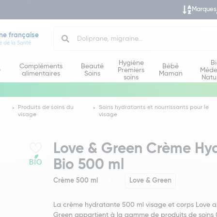
Marques
Search
ne française
e de la Santé
Hygiène
B
Compléments
Beauté
Bébé
e
Premiers
Méde
alimentaires
Soins
Maman
soins
Natu
Produits de soins du
Soins hydratants et nourrissants pour le
visage
visage
Love & Green Crème Hyd
Bio 500 ml
Crème 500 ml
Love & Green
La crème hydratante 500 ml visage et corps Love 
Green appartient à la gamme de produits de soins 