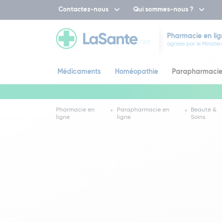
Contactez-nous
Qui sommes-nous ?
Pharmacie en lig
agréée par le Ministèr
Médicaments
Homéopathie
Parapharmaci
Pharmacie en
Parapharmacie en
Beauté &
ligne
ligne
Soins