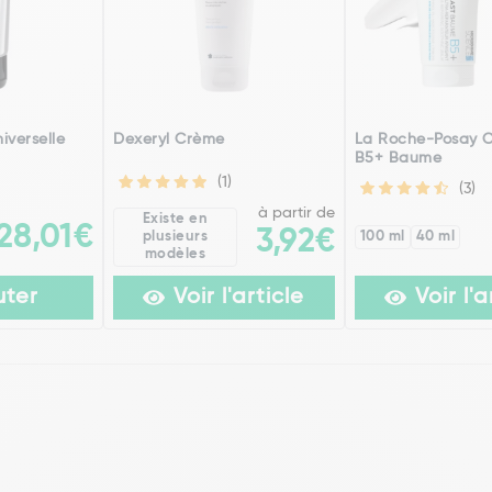
iverselle
Dexeryl Crème
La Roche-Posay C
B5+ Baume
(1)
(3)
à partir de
Existe en
28,01€
3,92€
plusieurs
100 ml
40 ml
modèles
uter
Voir l'article
Voir l'a