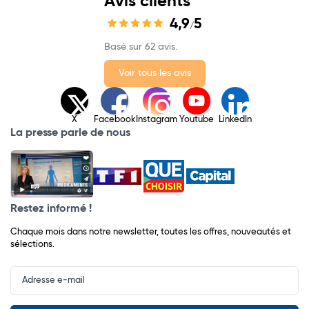
Avis clients
4,9
5
/
Basé sur 62 avis.
Voir tous les avis
X
Facebook
Instagram
Youtube
LinkedIn
La presse parle de nous
Restez informé !
Chaque mois dans notre newsletter, toutes les offres, nouveautés et
sélections.
Input
Newsletter