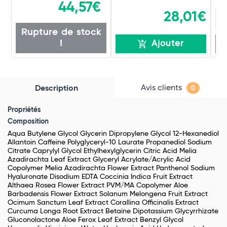
44,57€
28,01€
Rupture de stock
!
Ajouter
Avis clients
Description
0
Propriétés
Composition
Aqua Butylene Glycol Glycerin Dipropylene Glycol 12-Hexanediol
Allantoin Caffeine Polyglyceryl-10 Laurate Propanediol Sodium
Citrate Caprylyl Glycol Ethylhexylglycerin Citric Acid Melia
Azadirachta Leaf Extract Glyceryl Acrylate/Acrylic Acid
Copolymer Melia Azadirachta Flower Extract Panthenol Sodium
Hyaluronate Disodium EDTA Coccinia Indica Fruit Extract
Althaea Rosea Flower Extract PVM/MA Copolymer Aloe
Barbadensis Flower Extract Solanum Melongena Fruit Extract
Ocimum Sanctum Leaf Extract Corallina Officinalis Extract
Curcuma Longa Root Extract Betaine Dipotassium Glycyrrhizate
Gluconolactone Aloe Ferox Leaf Extract Benzyl Glycol