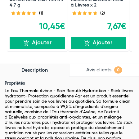
Amilab Stick Soin Trio 3 x
Bioderma Atoderm Stick
Lab
4,7 g
à Lèvres x 2
des
(1)
(2)
10,45€
7,67€
Ajouter
Ajouter
Avis clients
Description
0
Propriétés
La Eau Thermale Avène - Soin Beauté Hydratation - Stick lèvres
hydratant- Protection quotidienne 4gr est un produit essentiel
pour prendre soin de vos lèvres au quotidien. Sa formule clean
et minimaliste, composée à 99,5% d’ingrédients d’origine
naturelle, combine de l'Eau thermale d'Avène, de l'extrait
d’Edelweiss aux propriétés anti-oxydantes, et un mélange
d’huiles naturelles pour hydrater et protéger vos lèvres. Ce stick
lèvres naturel hydrate, apaise et protège du dessèchement
quotidien causé par les agressions extérieures telles que le
stress oxydant et la pollution urbaine. De plus, son parfum