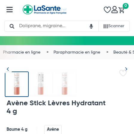
0
Search
Scanner
Pharmacie en ligne
Parapharmacie en ligne
Beauté & 
Avène Stick Lèvres Hydratant
4 g
Baume 4 g
Avène
Total