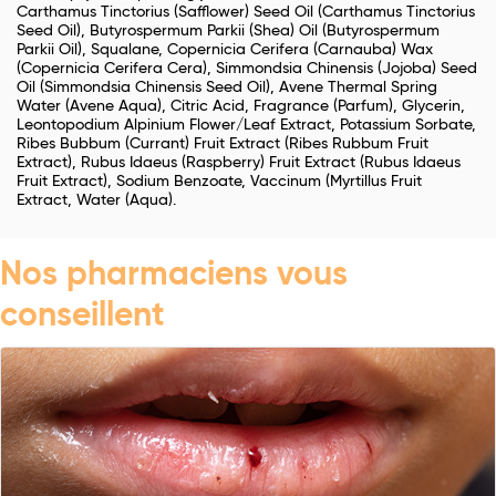
Carthamus Tinctorius (Safflower) Seed Oil (Carthamus Tinctorius
Seed Oil), Butyrospermum Parkii (Shea) Oil (Butyrospermum
Parkii Oil), Squalane, Copernicia Cerifera (Carnauba) Wax
(Copernicia Cerifera Cera), Simmondsia Chinensis (Jojoba) Seed
Oil (Simmondsia Chinensis Seed Oil), Avene Thermal Spring
Water (Avene Aqua), Citric Acid, Fragrance (Parfum), Glycerin,
Leontopodium Alpinium Flower/Leaf Extract, Potassium Sorbate,
Ribes Bubbum (Currant) Fruit Extract (Ribes Rubbum Fruit
Extract), Rubus Idaeus (Raspberry) Fruit Extract (Rubus Idaeus
Fruit Extract), Sodium Benzoate, Vaccinum (Myrtillus Fruit
Extract, Water (Aqua).
Nos pharmaciens vous
conseillent