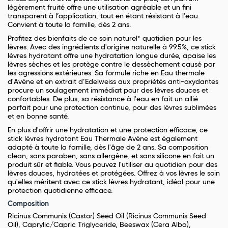
légèrement fruité offre une utilisation agréable et un fini
transparent à l’application, tout en étant résistant à l'eau.
Convient à toute la famille, dès 2 ans.
Profitez des bienfaits de ce soin naturel* quotidien pour les
lèvres. Avec des ingrédients d'origine naturelle à 99.5%, ce stick
lèvres hydratant offre une hydratation longue durée, apaise les
lèvres sèches et les protège contre le dessèchement causé par
les agressions extérieures. Sa formule riche en Eau thermale
d'Avène et en extrait d’Edelweiss aux propriétés anti-oxydantes
procure un soulagement immédiat pour des lèvres douces et
confortables. De plus, sa résistance à l'eau en fait un allié
parfait pour une protection continue, pour des lèvres sublimées
et en bonne santé.
En plus d'offrir une hydratation et une protection efficace, ce
stick lèvres hydratant Eau Thermale Avène est également
adapté à toute la famille, dès l'âge de 2 ans. Sa composition
clean, sans paraben, sans allergène, et sans silicone en fait un
produit sûr et fiable. Vous pouvez l'utiliser au quotidien pour des
lèvres douces, hydratées et protégées. Offrez à vos lèvres le soin
qu'elles méritent avec ce stick lèvres hydratant, idéal pour une
protection quotidienne efficace.
Composition
Ricinus Communis (Castor) Seed Oil (Ricinus Communis Seed
Oil), Caprylic/Capric Triglyceride, Beeswax (Cera Alba),