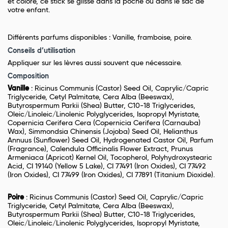
et coloré, ce stick se glisse dans la poche ou dans le sac de
votre enfant.
Différents parfums disponibles : Vanille, framboise, poire.
Conseils d’utilisation
Appliquer sur les lèvres aussi souvent que nécessaire.
Composition
Vanille
: Ricinus Communis (Castor) Seed Oil, Caprylic/Capric
Triglyceride, Cetyl Palmitate, Cera Alba (Beeswax),
Butyrospermum Parkii (Shea) Butter, C10-18 Triglycerides,
Oleic/Linoleic/Linolenic Polyglycerides, Isopropyl Myristate,
Copernicia Cerifera Cera (Copernicia Cerifera (Carnauba)
Wax), Simmondsia Chinensis (Jojoba) Seed Oil, Helianthus
Annuus (Sunflower) Seed Oil, Hydrogenated Castor Oil, Parfum
(Fragrance), Calendula Officinalis Flower Extract, Prunus
Armeniaca (Apricot) Kernel Oil, Tocopherol, Polyhydroxystearic
Acid, CI 19140 (Yellow 5 Lake), CI 77491 (Iron Oxides), CI 77492
(Iron Oxides), CI 77499 (Iron Oxides), CI 77891 (Titanium Dioxide).
Poire
: Ricinus Communis (Castor) Seed Oil, Caprylic/Capric
Triglyceride, Cetyl Palmitate, Cera Alba (Beeswax),
Butyrospermum Parkii (Shea) Butter, C10-18 Triglycerides,
Oleic/Linoleic/Linolenic Polyglycerides, Isopropyl Myristate,