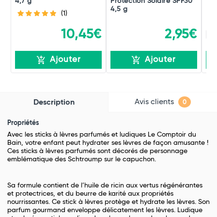
4,7 g
Protection Solaire SPF30
Lèv
4,5 g
(1)
10,45€
2,95€
2 x
Ajouter
Ajouter
Avis clients
Description
0
Propriétés
Avec les sticks à lèvres parfumés et ludiques Le Comptoir du
Bain, votre enfant peut hydrater ses lèvres de façon amusante !
Ces sticks à lèvres parfumés sont décorés de personnage
emblématique des Schtroump sur le capuchon.
Sa formule contient de l’huile de ricin aux vertus régénérantes
et protectrices, et du beurre de karité aux propriétés
nourrissantes. Ce stick à lèvres protège et hydrate les lèvres. Son
parfum gourmand enveloppe délicatement les lèvres. Ludique