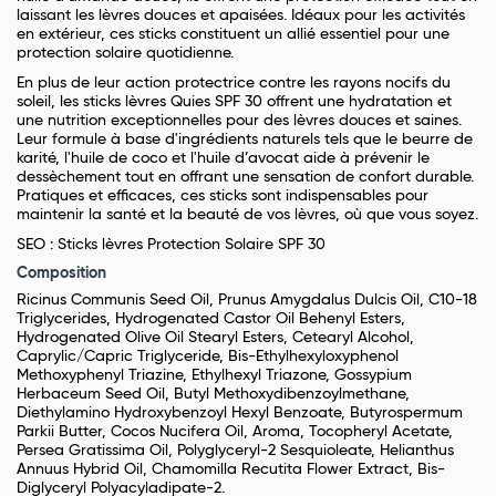
laissant les lèvres douces et apaisées. Idéaux pour les activités
en extérieur, ces sticks constituent un allié essentiel pour une
protection solaire quotidienne.
En plus de leur action protectrice contre les rayons nocifs du
soleil, les sticks lèvres Quies SPF 30 offrent une hydratation et
une nutrition exceptionnelles pour des lèvres douces et saines.
Leur formule à base d'ingrédients naturels tels que le beurre de
karité, l'huile de coco et l'huile d’avocat aide à prévenir le
dessèchement tout en offrant une sensation de confort durable.
Pratiques et efficaces, ces sticks sont indispensables pour
maintenir la santé et la beauté de vos lèvres, où que vous soyez.
SEO : Sticks lèvres Protection Solaire SPF 30
Composition
Ricinus Communis Seed Oil, Prunus Amygdalus Dulcis Oil, C10-18
Triglycerides, Hydrogenated Castor Oil Behenyl Esters,
Hydrogenated Olive Oil Stearyl Esters, Cetearyl Alcohol,
Caprylic/Capric Triglyceride, Bis-Ethylhexyloxyphenol
Methoxyphenyl Triazine, Ethylhexyl Triazone, Gossypium
Herbaceum Seed Oil, Butyl Methoxydibenzoylmethane,
Diethylamino Hydroxybenzoyl Hexyl Benzoate, Butyrospermum
Parkii Butter, Cocos Nucifera Oil, Aroma, Tocopheryl Acetate,
Persea Gratissima Oil, Polyglyceryl-2 Sesquioleate, Helianthus
Annuus Hybrid Oil, Chamomilla Recutita Flower Extract, Bis-
Diglyceryl Polyacyladipate-2.