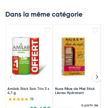
Dans la même catégorie
Amilab Stick Soin Trio 3 x
Nuxe Rêve de Miel Stick
Lai
4,7 g
Lèvres Hydratant
St
(1)
à partir de