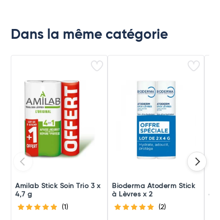
Dans la même catégorie
Amilab Stick Soin Trio 3 x
Bioderma Atoderm Stick
Lab
4,7 g
à Lèvres x 2
des
(1)
(2)