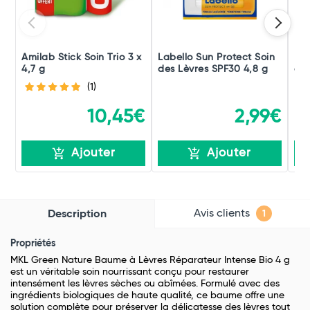
Amilab Stick Soin Trio 3 x
Labello Sun Protect Soin
Bio
4,7 g
des Lèvres SPF30 4,8 g
à L
(1)
10,45€
2,99€
Ajouter
Ajouter
Avis clients
Description
1
Propriétés
MKL Green Nature Baume à Lèvres Réparateur Intense Bio 4 g
est un véritable soin nourrissant conçu pour restaurer
intensément les lèvres sèches ou abîmées. Formulé avec des
ingrédients biologiques de haute qualité, ce baume offre une
solution complète pour préserver la délicatesse des lèvres tout