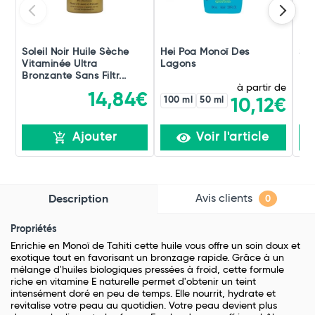
Soleil Noir Huile Sèche
Hei Poa Monoï Des
Sol
Vitaminée Ultra
Lagons
Bro
Bronzante Sans Filtr...
à partir de
14,84€
100 ml
50 ml
10,12€
Ajouter
Voir l'article
Avis clients
Description
0
Propriétés
Enrichie en Monoï de Tahiti cette huile vous offre un soin doux et
exotique tout en favorisant un bronzage rapide. Grâce à un
mélange d'huiles biologiques pressées à froid, cette formule
riche en vitamine E naturelle permet d'obtenir un teint
intensément doré en peu de temps. E
lle nourrit, hydrate et
revitalise votre peau au quotidien. Votre peau devient plus