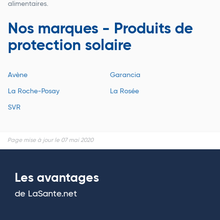
alimentaires.
Nos marques - Produits de
protection solaire
Avène
Garancia
La Roche-Posay
La Rosée
SVR
Page mise à jour le 07 mai 2020
Les avantages
de LaSante.net