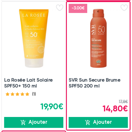
Total
-3.00€
Commander
La Rosée Lait Solaire
SVR Sun Secure Brume
SPF50+ 150 ml
SPF50 200 ml
(1)
17,8€
19,90€
14,80€
Ajouter
Ajouter