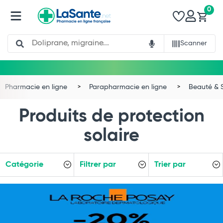
0
Search
Scanner
Pharmacie en ligne
Parapharmacie en ligne
Beauté & 
Produits de protection
solaire
Catégorie
Filtrer par
Trier par