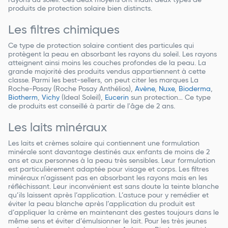
rayons du soleil. Ces deux moyens ont induit deux types de
produits de protection solaire bien distincts.
Les filtres chimiques
Ce type de protection solaire contient des particules qui
protègent la peau en absorbant les rayons du soleil. Les rayons
atteignent ainsi moins les couches profondes de la peau. La
grande majorité des produits vendus appartiennent à cette
classe. Parmi les best-sellers, on peut citer les marques
La
Roche-Posay (Roche Posay Anthélios),
Avène
,
Nuxe
,
Bioderma
,
Biotherm
,
Vichy
(Ideal Soleil),
Eucerin
sun protection… Ce type
de produits est conseillé à partir de l'âge de 2 ans.
Les laits minéraux
Les laits et crèmes solaire qui contiennent une formulation
minérale sont davantage destinés aux enfants de moins de 2
ans et aux personnes à la peau très sensibles. Leur formulation
est particulièrement adaptée pour visage et corps. Les filtres
minéraux n’agissent pas en absorbant les rayons mais en les
réfléchissant. Leur inconvénient est sans doute la teinte blanche
qu’ils laissent après l’application. L’astuce pour y remédier et
éviter la peau blanche après l’application du produit est
d’appliquer la crème en maintenant des gestes toujours dans le
même sens et éviter d’émulsionner le lait. Pour les très jeunes