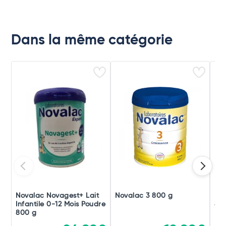
Dans la même catégorie
Novalac Novagest+ Lait
Novalac 3 800 g
Nov
Infantile 0-12 Mois Poudre
80
800 g