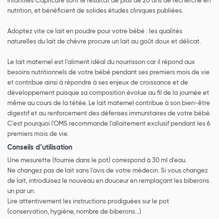
infantiles Capricare sont le résultat de plus de 20 ans de recherche en
nutrition, et bénéficient de solides études cliniques publiées.
Adoptez vite ce lait en poudre pour votre bébé : les qualités
naturelles du lait de chèvre procure un lait au goût doux et délicat.
Le lait maternel est l’aliment idéal du nourrisson car il répond aux
besoins nutritionnels de votre bébé pendant ses premiers mois de vie
et contribue ainsi à répondre à ses enjeux de croissance et de
développement puisque sa composition évolue au fil de la journée et
même au cours de la tétée. Le lait maternel contribue à son bien-être
digestif et au renforcement des défenses immunitaires de votre bébé.
C'est pourquoi l'OMS recommande l'allaitement exclusif pendant les 6
premiers mois de vie.
Conseils d’utilisation
Une mesurette (fournie dans le pot) correspond à 30 ml d'eau.
Ne changez pas de lait sans l'avis de votre médecin. Si vous changez
de lait, introduisez le nouveau en douceur en remplaçant les biberons
un par un.
Lire attentivement les instructions prodiguées sur le pot
(conservation, hygiène, nombre de biberons...)