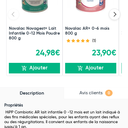
Novalac Novagest+ Lait
Novalac AR+ 0-6 mois
Nov
Infantile 0-12 Mois Poudre
800 g
36 
800 g
(1)
24,98€
23,90€
Ajouter
Ajouter
Avis clients
Description
0
Propriétés
HiPP Combiotic AR lait infantile 0 -12 mois est un lait indiqué à
des fins médicales spéciales, pour les enfants ayant des reflux
ou des régurgitations. Il convient aux enfants de la naissance
jusqu'à 1 an.