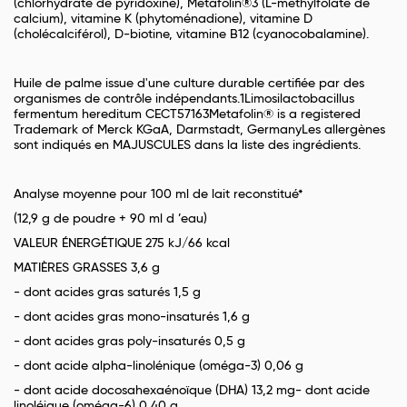
(chlorhydrate de pyridoxine), Metafolin®3 (L-méthylfolate de
calcium), vitamine K (phytoménadione), vitamine D
(cholécalciférol), D-biotine, vitamine B12 (cyanocobalamine).
Huile de palme issue d'une culture durable certifiée par des
organismes de contrôle indépendants.1Limosilactobacillus
fermentum hereditum CECT57163Metafolin® is a registered
Trademark of Merck KGaA, Darmstadt, GermanyLes allergènes
sont indiqués en MAJUSCULES dans la liste des ingrédients.
Analyse moyenne pour 100 ml de lait reconstitué*
(12,9 g de poudre + 90 ml d ’eau)
VALEUR ÉNERGÉTIQUE 275 kJ/66 kcal
MATIÈRES GRASSES 3,6 g
- dont acides gras saturés 1,5 g
- dont acides gras mono-insaturés 1,6 g
- dont acides gras poly-insaturés 0,5 g
- dont acide alpha-linolénique (oméga-3) 0,06 g
- dont acide docosahexaénoïque (DHA) 13,2 mg- dont acide
linoléique (oméga-6) 0,40 g