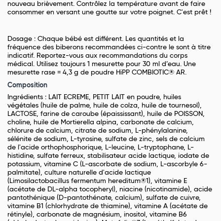
nouveau brièvement. Contrôlez la température avant de faire
consommer en versant une goutte sur votre poignet. C'est prêt !
Dosage : Chaque bébé est différent. Les quantités et la
fréquence des biberons recommandées ci-contre le sont à titre
indicatif. Reportez-vous aux recommandations du corps
médical. Utilisez toujours 1 mesurette pour 30 ml d’eau. Une
mesurette rase = 4,3 g de poudre HiPP COMBIOTIC® AR.
Composition
Ingrédients : LAIT ECREME, PETIT LAIT en poudre, huiles
végétales (huile de palme, huile de colza, huile de tournesol),
LACTOSE, farine de caroube (épaississant), huile de POISSON,
choline, huile de Mortierella alpina, carbonate de calcium,
chlorure de calcium, citrate de sodium, L-phénylalanine,
sélénite de sodium, L-tyrosine, sulfate de zinc, sels de calcium
de l'acide orthophosphorique, L-leucine, L-tryptophane, L-
histidine, sulfate ferreux, stabilisateur acide lactique, iodate de
potassium, vitamine C (L-ascorbate de sodium, L-ascorbyle 6-
palmitate), culture naturelle d'acide lactique
(Limosilactobacillus fermentum hereditum®1), vitamine E
(acétate de DL-alpha tocopheryl), niacine (nicotinamide), acide
pantothénique (D-pantothénate, calcium), sulfate de cuivre,
vitamine B1 (chlorhydrate de thiamine), vitamine A (acétate de
rétinyle), carbonate de magnésium, inositol, vitamine B6