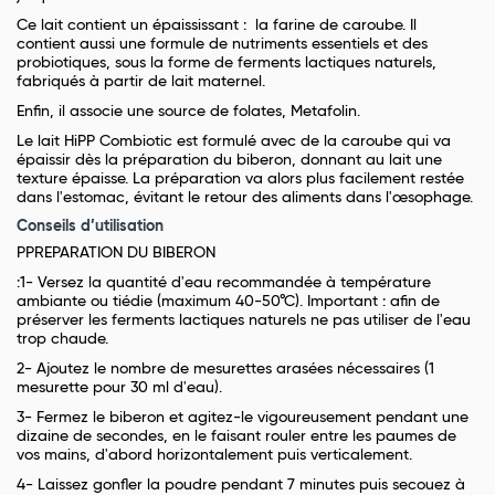
Ce lait contient un épaississant : la farine de caroube. Il
contient aussi une formule de nutriments essentiels et des
probiotiques, sous la forme de ferments lactiques naturels,
fabriqués à partir de lait maternel.
Enfin, il associe une source de folates, Metafolin.
Le lait HiPP Combiotic est formulé avec de la caroube qui va
épaissir dès la préparation du biberon, donnant au lait une
texture épaisse. La préparation va alors plus facilement restée
dans l'estomac, évitant le retour des aliments dans l'œsophage.
Conseils d’utilisation
PPREPARATION DU BIBERON
:1- Versez la quantité d'eau recommandée à température
ambiante ou tiédie (maximum 40-50°C). Important : afin de
préserver les ferments lactiques naturels ne pas utiliser de l'eau
trop chaude.
2- Ajoutez le nombre de mesurettes arasées nécessaires (1
mesurette pour 30 ml d'eau).
3- Fermez le biberon et agitez-le vigoureusement pendant une
dizaine de secondes, en le faisant rouler entre les paumes de
vos mains, d'abord horizontalement puis verticalement.
4- Laissez gonfler la poudre pendant 7 minutes puis secouez à