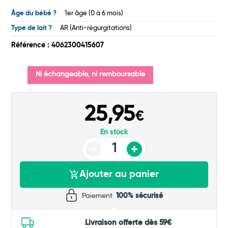
Âge du bébé ?
1er âge (0 à 6 mois)
Type de lait ?
AR (Anti-régurgitations)
Référence : 4062300415607
Total
Ni échangeable, ni remboursable
Commander
25,95
€
En stock
Ajouter au panier
Paiement
100% sécurisé
Livraison offerte dès 59€