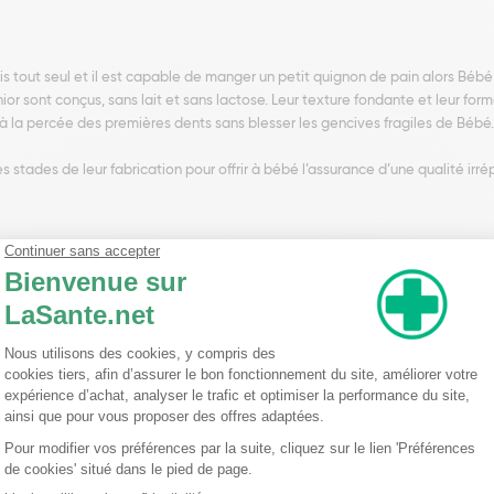
is tout seul et il est capable de manger un petit quignon de pain alors Bébé
or sont conçus, sans lait et sans lactose. Leur texture fondante et leur fo
t à la percée des premières dents sans blesser les gencives fragiles de Bébé.
 stades de leur fabrication pour offrir à bébé l’assurance d’une qualité irré
ge.
 de repas structurés comme le petit déjeuner ou le goûter.
r les dents régulièrement.
boîte.