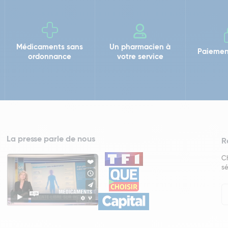
Médicaments sans
Un pharmacien à
Paiemen
ordonnance
votre service
La presse parle de nous
R
Ch
sé
In
Ne