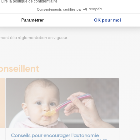
huile de colza, poudre à lever (carbonates d’ammonium, tartrates de potassiu
ment à la réglementation en vigueur.
nseillent
Conseils pour encourager l'autonomie