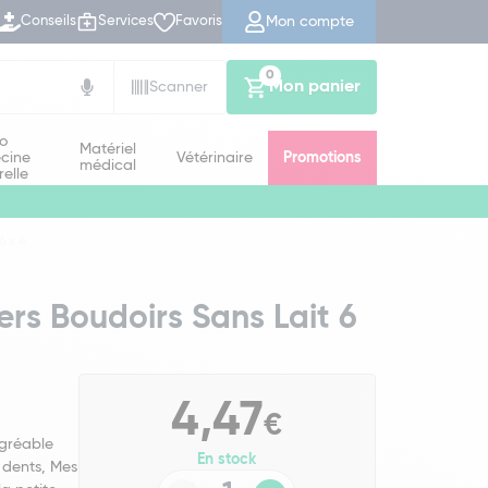
Mon compte
Conseils
Services
Favoris
0
Mon panier
Scanner
io
Matériel
cine
Vétérinaire
Promotions
médical
relle
6 x 4
ers Boudoirs Sans Lait 6
4,47
€
agréable
En stock
 dents, Mes