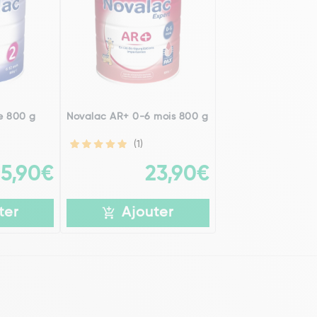
e 800 g
Novalac AR+ 0-6 mois 800 g
(1)
15,90€
23,90€
ter
Ajouter