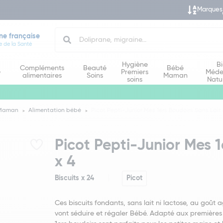
Marques
Search
ne française
e de la Santé
Hygiène
B
Compléments
Beauté
Bébé
e
Premiers
Méde
alimentaires
Soins
Maman
soins
Natu
 Maman
Alimentation bébé
Picot Pepti-Junior Mes 1ers Boudoirs Sans Lait 
Picot Pepti-Junior Mes 1
x 4
Biscuits x 24
Picot
Ces biscuits fondants, sans lait ni lactose, au goût 
vont séduire et régaler Bébé. Adapté aux premières