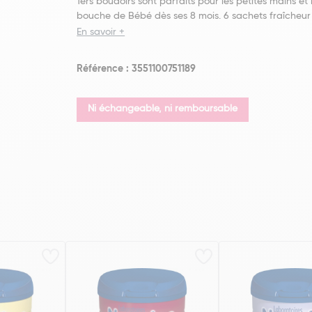
1ers boudoirs sont parfaits pour les petites mains et 
bouche de Bébé dès ses 8 mois. 6 sachets fraîcheur 
En savoir +
Référence : 3551100751189
Ni échangeable, ni remboursable