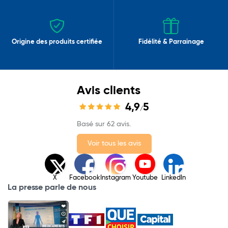
Origine des produits certifiée
Fidélité & Parrainage
Avis clients
4,9
5
/
Basé sur 62 avis.
Voir tous les avis
X
Facebook
Instagram
Youtube
LinkedIn
La presse parle de nous