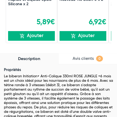
Silicone x 2
260
5,89€
6,92€
Ajouter
Ajouter
Avis clients
Description
0
Propriétés
Le biberon Initiation+ Anti-Colique 330ml ROSE JUNGLE +6 mois
est un choix idéal pour les nourrissons de plus de 6 mois. Avec sa
tétine ronde à 3 vitesses (débit 3), ce biberon s'adapte
parfaitement au rythme de succion de votre bébé, qu'il soit un
petit glouton ou qu'il ait un appétit d'oiseau. Grâce à son
système de 3 vitesses, il facilite également le passage des laits
épaissis, offrant ainsi une solution pratique pour les différentes
phases du repas. De plus, pour réduire les risques de coliques et
de régurgitations, ce biberon est doté d'une double valve anti-
colique brevetée, offrant une tranquillité d'esprit aux parents