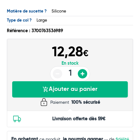
Commander
Matière de sucette ?
Silicone
Type de col ?
Large
Référence : 3700763536989
12,28
€
En stock
Ajouter au panier
Paiement
100% sécurisé
Livraison offerte dès 59€
En achetant
je pourrais gagner
...
ce produit,
de
fidélité