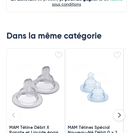
sous conditions
Dans la même catégorie
MAM Tétine Débit X
MAM Tétines Spécial
MAM
Rapide et Liquide épais
Nouveau-Né Débit 0 x 2
1er