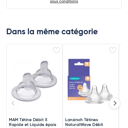
sous conditions
Dans la même catégorie
MAM Tétine Débit X
Lansinoh Tétines
Lu
Rapide et Liquide épais
NaturalWave Débit
Suc