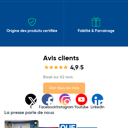
Origine des produits certifiée
Fidélité & Parrainage
Avis clients
4,9
5
/
Basé sur 62 avis.
Voir tous les avis
X
Facebook
Instagram
Youtube
LinkedIn
La presse parle de nous