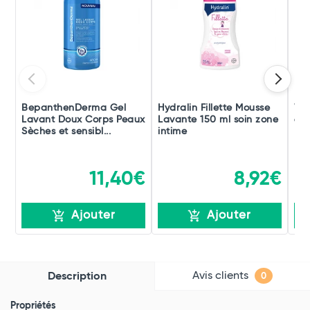
BepanthenDerma Gel
Hydralin Fillette Mousse
Wat
Lavant Doux Corps Peaux
Lavante 150 ml soin zone
60
Sèches et sensibl...
intime
11,40€
8,92€
Ajouter
Ajouter
Avis clients
Description
0
Propriétés