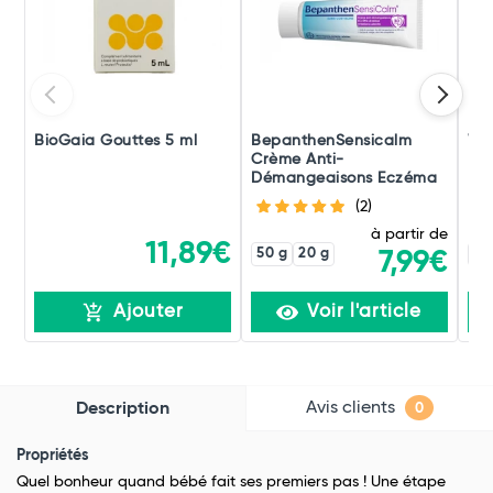
BioGaia Gouttes 5 ml
BepanthenSensicalm
We
Crème Anti-
Démangeaisons Eczéma
(2)
à partir de
11,89€
50 g
20 g
25
7,99€
Ajouter
Voir l'article
Avis clients
Description
0
Propriétés
Quel bonheur quand bébé fait ses premiers pas ! Une étape