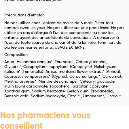
Précautions d'emploi:
Ne pas utiliser chez l’enfant de moins de 6 mois. Eviter tout
contact avec les yeux. Ne pas utiliser sur une peau lésée. Ne pas
utiliser en cas d’allergie à l’un des composants ou chez les
enfants ayant des antécédents de convulsions. A conserver à
l’abri de toute source de chaleur et de la lumière. Tenir hors de
portée des jeunes enfants. USAGE EXTERNE.
Composition
Aqua, Helianthus annuus* (Tournesol), Cetearyl alcohol,
Glycerin*, Calophyllum inophyllum* (Calophylle), Helichrysum
italicum* (Immortelle), Arnica montana flower extract* (Arnica),
Cupressus sempervirens* (Cyprès), Curcuma longa* (Curcuma),
Mentha arvensis* (Menthe des champs), Cetearyl glucoside,
Inulin lauryl carbamate, Tocopherol, Sorbitan caprylate,
Xanthan gum, Sodium benzoate, Gellan gum, Propanediol,
Benzoic acid, Sodium hydroxyde, Citral**, Limonene**, Linalol**.
Nos pharmaciens vous
conseillent