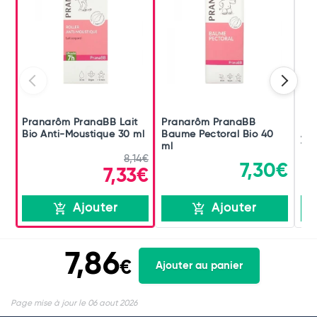
Pranarôm PranaBB Lait
Pranarôm PranaBB
Pra
Bio Anti-Moustique 30 ml
Baume Pectoral Bio 40
Apa
ml
15 
8,14€
7,30€
7,33€
Ajouter
Ajouter
7,86
€
Ajouter au panier
Page mise à jour le 06 aout 2026