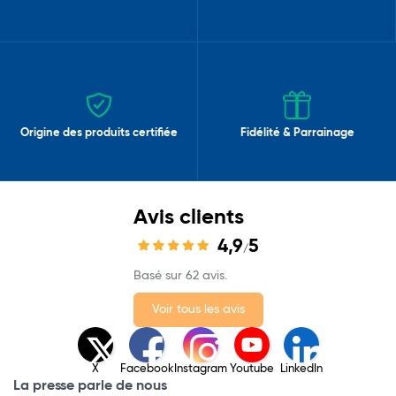
Origine des produits certifiée
Fidélité & Parrainage
Avis clients
4,9
5
/
Basé sur 62 avis.
Voir tous les avis
X
Facebook
Instagram
Youtube
LinkedIn
La presse parle de nous