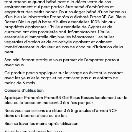
tant attendue quand bébé part à la découverte de son
environnement qui peut parfois être semé d'embûches et
engendrer des petits bobos. Pour soulager bébé d'une bosse ou
d'un bleu le laboratoire Pranarôm a élaboré PranaBB Gel Bleus
Bosses Bio un gel à base d'huiles essentielles 100% bio aux
propriétés apaisantes. L'huile essentielle de Cyprès et de
curcuma ont des propriétés anti-inflammatoires. L'huile
essentielle d'immortelle diminue les hématomes. Les huiles
végétales d'arnica et de calophylle apaisent et calment
immédiatement la douleur en cas de choc ou d'irritation de la
peau.
Son mini format pratique vous permet de l'emporter partout
avec vous.
Ce produit peut s'appliquer sur le visage en évitant le contact
avec les yeux et le corps et ne convient pas aux enfants de
moins de 6 mois.
Conseils d’utilisation
Appliquer Pranarôm PranaBB Gel Bleus Bosses localement sur le
bleu ou la bosse en massant 3 à 4 fois par jour.
Nous vous conseillons de diluer 3 à 5 granules d'arnica 9CH
dans un biberon d'eau ou de lait.
Bien se laver les mains après utilisation.
Eviter le contact avec les yeux.