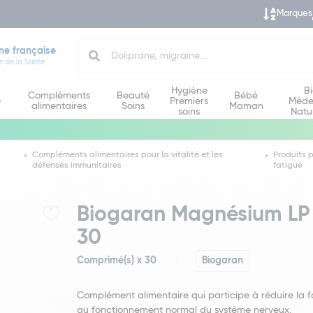
Marques
Search
ne française
e de la Santé
Hygiène
B
Compléments
Beauté
Bébé
e
Premiers
Méde
alimentaires
Soins
Maman
soins
Natu
Compléments alimentaires pour la vitalité et les
Produits p
défenses immunitaires
fatigue
Biogaran Magnésium LP
30
Comprimé(s) x 30
Biogaran
Complément alimentaire qui participe à réduire la f
au fonctionnement normal du système nerveux.