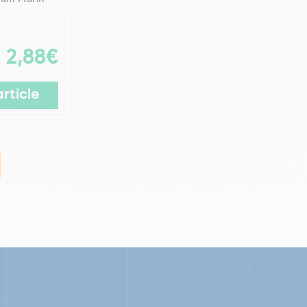
2,88€
article