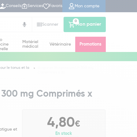
Mon compte
Conseils
Services
Favoris
0
Mon panier
Scanner
io
Matériel
cine
Vétérinaire
Promotions
médical
relle
our le tonus et la
Biogaran Magnésium LP 300 mg
Comprimés x 30
 300 mg Comprimés x
4,80
€
atigue et
En stock