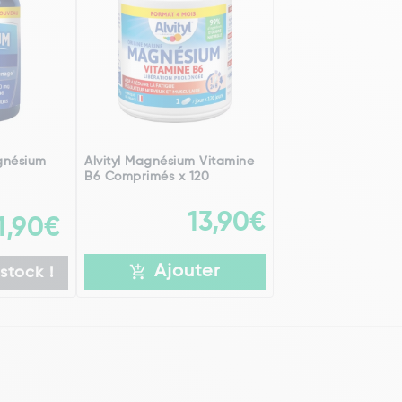
gnésium
Alvityl Magnésium Vitamine
B6 Comprimés x 120
13,90€
1,90€
Ajouter
stock !