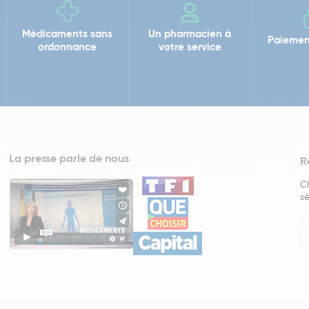
Médicaments sans
Un pharmacien à
Paiemen
ordonnance
votre service
La presse parle de nous
R
Ch
sé
In
Ne