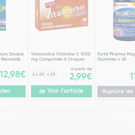
ium Double
Vitascorbol Vitamine C 1000
Forté Pharma Ma
 Nervosité,
mg Comprimés à Croquer
Gummies x 45
à partir de
12,98€
1
2 x 20
x 20
2,99€
uter
Voir l'article
Rupture de 