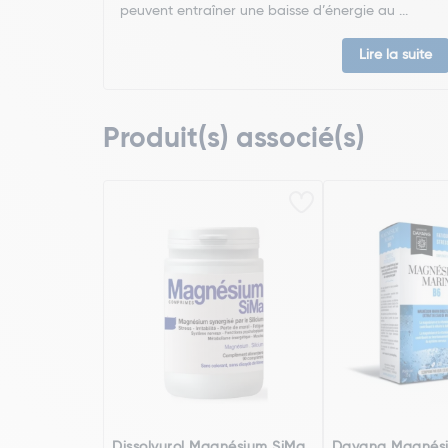
peuvent entraîner une baisse d’énergie au ...
Lire la suite
Produit(s) associé(s)
Dissolvurol Magnésium SiMa
Dayang Magnési