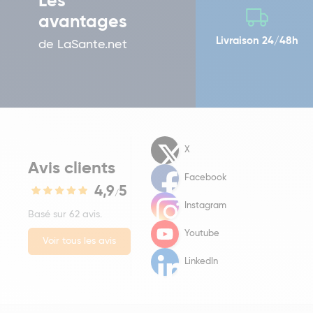
Les
avantages
Livraison 24/48h
de LaSante.net
X
Avis clients
Facebook
4,9
5
/
Instagram
Basé sur 62 avis.
Youtube
Voir tous les avis
LinkedIn