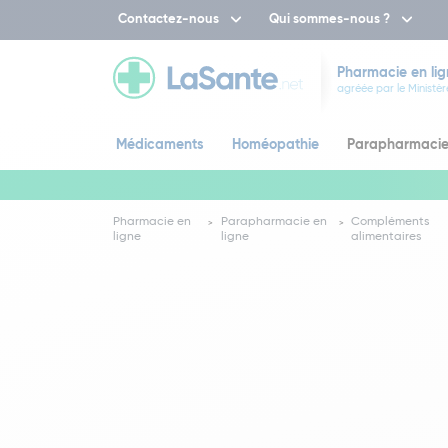
Contactez-nous
Qui sommes-nous ?
Pharmacie en lig
agréée par le Ministèr
Médicaments
Homéopathie
Parapharmaci
Pharmacie en
Parapharmacie en
Compléments
ligne
ligne
alimentaires