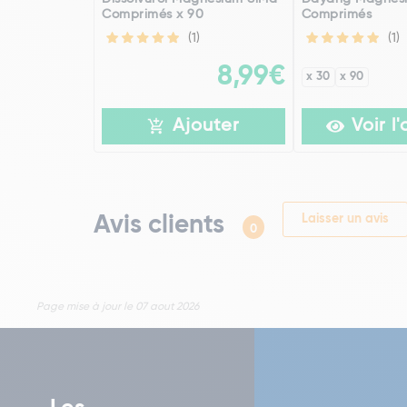
Comprimés x 90
Comprimés
(1)
(1)
8,99€
x 30
x 90
Ajouter
Voir l'
Avis clients
Laisser un avis
0
Page mise à jour le 07 aout 2026