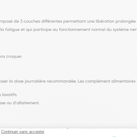
osé de 3 couches différentes permettant une libération prolongé
 la fatigue et qui participe au fonctionnement normal du système ner
ans croquer.
asser la dose journalière recommandée. Les complément alimentaires 
laxatifs.
se ou d'allaitement.
rocrystalline; Agent de charge : D-mannitol; Hydroxyde de magnésium;
se; Antiagglomérants : mono et diglycérides d'acides gras, carboxym