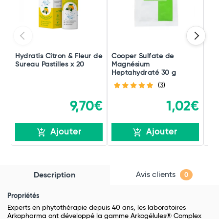
Hydratis Citron & Fleur de
Cooper Sulfate de
Gra
Sureau Pastilles x 20
Magnésium
Mus
Heptahydraté 30 g
Co
(3)
9,70€
1,02€
Ajouter
Ajouter
Avis clients
Description
0
Propriétés
Experts en phytothérapie depuis 40 ans, les laboratoires
Arkopharma ont développé la gamme Arkogélules® Complex