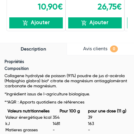
10,90€
26,75€
Ajouter
Ajouter
Avis clients
Description
0
Propriétés
Composition
Collagene hydrolysé de poisson (91%) poudre de jus d-acérola
(Malpighia glabra) bio* citrate de magnésium antiagglomérant
:carbonate de magnésium.
*Ingrédient issus de l-agriculture biologique.
**AQR : Apports quotidiens de références
Valeurs nutritionnelles
Pour 100 g
pour une dose (11 g)
Valeur énergétique kcal
354
39
kJ
1481
163
Matieres grasses
-
-