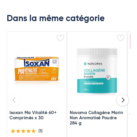
Dans la même catégorie
R
i
Isoxan Ma Vitalité 60+
Novoma Collagène Marin
Ar
Comprimés x 30
Non Aromatisé Poudre
Pip
284 g
+ 4
(1)