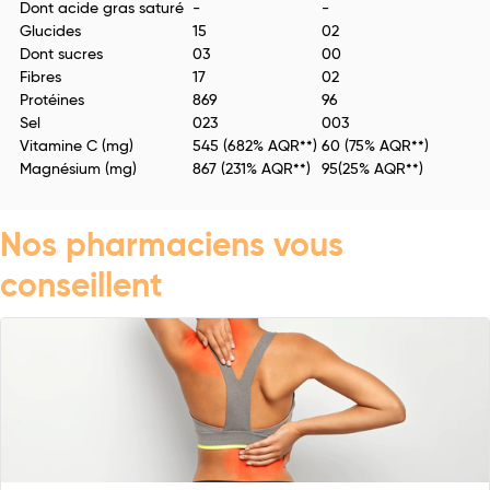
Dont acide gras saturé
-
-
Glucides
15
02
Dont sucres
03
00
Fibres
17
02
Protéines
869
96
Sel
023
003
Vitamine C (mg)
545 (682% AQR**)
60 (75% AQR**)
Magnésium (mg)
867 (231% AQR**)
95(25% AQR**)
Nos pharmaciens vous
conseillent