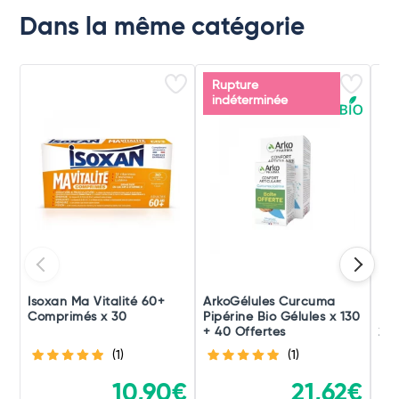
Dans la même catégorie
Rupture
indéterminée
Isoxan Ma Vitalité 60+
ArkoGélules Curcuma
No
Comprimés x 30
Pipérine Bio Gélules x 130
Non
+ 40 Offertes
284
(1)
(1)
10,90€
21,62€