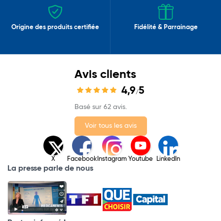
Origine des produits certifiée
Fidélité & Parrainage
Avis clients
4,9
5
/
Basé sur 62 avis.
Voir tous les avis
X
Facebook
Instagram
Youtube
LinkedIn
La presse parle de nous