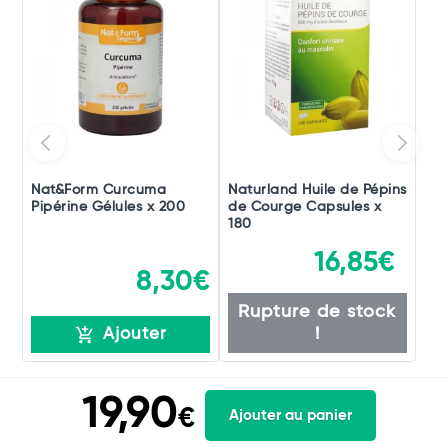
Nat&Form Curcuma
Naturland Huile de Pépins
Pipérine Gélules x 200
de Courge Capsules x
180
16,85€
8,30€
Rupture de stock
!
Ajouter
19,90
€
Ajouter au panier