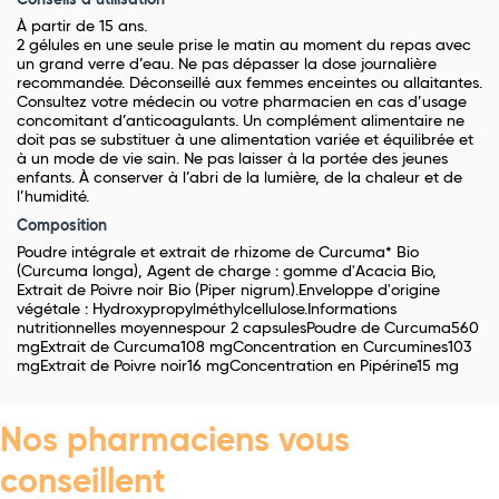
Conseils d’utilisation
À partir de 15 ans.
2 gélules en une seule prise le matin au moment du repas avec
un grand verre d’eau. Ne pas dépasser la dose journalière
recommandée. Déconseillé aux femmes enceintes ou allaitantes.
Consultez votre médecin ou votre pharmacien en cas d’usage
concomitant d’anticoagulants. Un complément alimentaire ne
doit pas se substituer à une alimentation variée et équilibrée et
à un mode de vie sain. Ne pas laisser à la portée des jeunes
enfants. À conserver à l’abri de la lumière, de la chaleur et de
l’humidité.
Composition
Poudre intégrale et extrait de rhizome de Curcuma* Bio
(Curcuma longa), Agent de charge : gomme d'Acacia Bio,
Extrait de Poivre noir Bio (Piper nigrum).Enveloppe d'origine
végétale : Hydroxypropylméthylcellulose.Informations
nutritionnelles moyennespour 2 capsulesPoudre de Curcuma560
mgExtrait de Curcuma108 mgConcentration en Curcumines103
mgExtrait de Poivre noir16 mgConcentration en Pipérine15 mg
Nos pharmaciens vous
conseillent