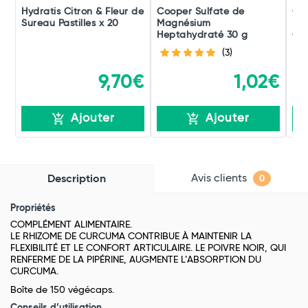
Hydratis Citron & Fleur de
Cooper Sulfate de
Gra
Sureau Pastilles x 20
Magnésium
Mus
Heptahydraté 30 g
Co
(3)
9,70€
1,02€
Ajouter
Ajouter
Avis clients
Description
0
Propriétés
COMPLÉMENT ALIMENTAIRE.
LE RHIZOME DE CURCUMA CONTRIBUE À MAINTENIR LA
FLEXIBILITÉ ET LE CONFORT ARTICULAIRE. LE POIVRE NOIR, QUI
RENFERME DE LA PIPÉRINE, AUGMENTE L’ABSORPTION DU
CURCUMA.
Boîte de 150 végécaps.