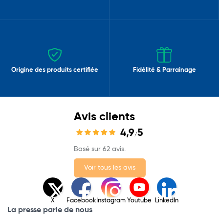
Origine des produits certifiée
Fidélité & Parrainage
Avis clients
4,9
5
/
Basé sur 62 avis.
Voir tous les avis
X
Facebook
Instagram
Youtube
LinkedIn
La presse parle de nous