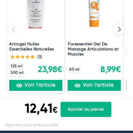
Artrogel Huiles
Puressentiel Gel De
Pur
Essentielles Naturelles
Massage Articulations et
Cha
Muscles
et 
(3)
125 ml
23,98€
8,99€
60 ml
500 ml
Voir l'article
Voir l'article
12,41
€
Ajouter au panier
Page mise à jour le 06 aout 2026