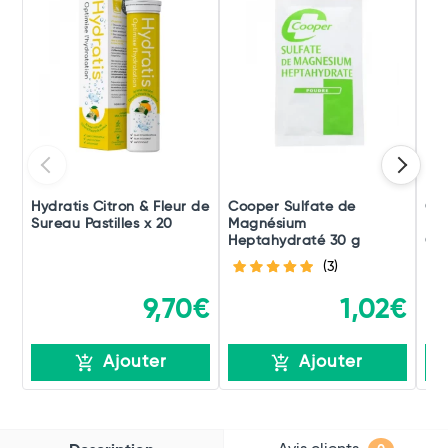
Hydratis Citron & Fleur de
Cooper Sulfate de
Gra
Sureau Pastilles x 20
Magnésium
Mus
Heptahydraté 30 g
Co
(3)
9,70€
1,02€
Ajouter
Ajouter