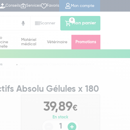
Mon compte
Conseils
Services
Favoris
0
Mon panier
Scanner
io
Matériel
cine
Vétérinaire
Promotions
médical
relle
es
Aragan Synactifs CapActifs Absolu Gélules x
180
ifs Absolu Gélules x 180
39,89
€
En stock