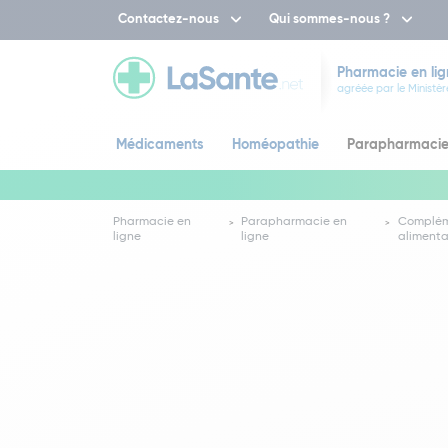
Contactez-nous
Qui sommes-nous ?
Pharmacie en lig
agréée par le Ministèr
Médicaments
Homéopathie
Parapharmaci
Pharmacie en
Parapharmacie en
Complé
ligne
ligne
alimenta