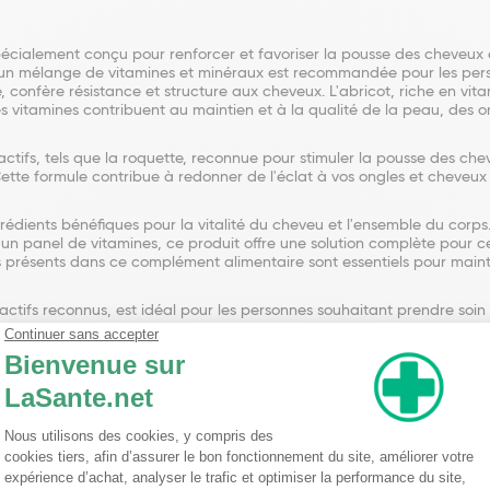
cialement conçu pour renforcer et favoriser la pousse des cheveux e
 et un mélange de vitamines et minéraux est recommandée pour les per
ire, confère résistance et structure aux cheveux. L'abricot, riche en vi
es vitamines contribuent au maintien et à la qualité de la peau, des ong
s, tels que la roquette, reconnue pour stimuler la pousse des cheveux
ette formule contribue à redonner de l'éclat à vos ongles et cheveux 
édients bénéfiques pour la vitalité du cheveu et l'ensemble du corps
et un panel de vitamines, ce produit offre une solution complète pour 
 présents dans ce complément alimentaire sont essentiels pour mainteni
ctifs reconnus, est idéal pour les personnes souhaitant prendre soin
forts, brillants et en pleine santé, tout en consolidant la beauté natu
roquette (Eruca sativa), Méthionine, Minéral : Bisglycinate de zinc, Ext
ti-agglomérant : Sels de magnésium d'acides gras, Vitamines : B5, B6, 
 cellulose).