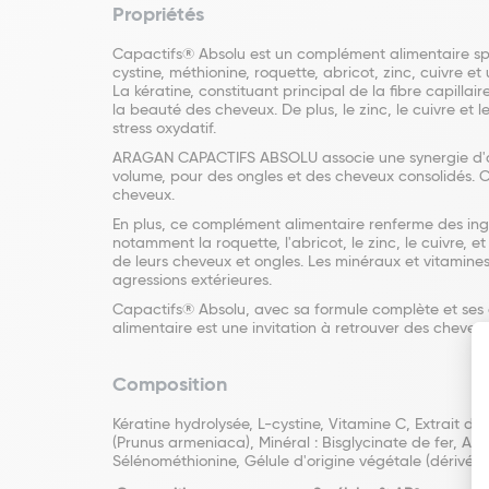
Propriétés
Capactifs® Absolu est un complément alimentaire spé
cystine, méthionine, roquette, abricot, zinc, cuivre
La kératine, constituant principal de la fibre capilla
la beauté des cheveux. De plus, le zinc, le cuivre et l
stress oxydatif.
ARAGAN CAPACTIFS ABSOLU associe une synergie d'actif
volume, pour des ongles et des cheveux consolidés. C
cheveux.
En plus, ce complément alimentaire renferme des ingr
notamment la roquette, l'abricot, le zinc, le cuivre, 
de leurs cheveux et ongles. Les minéraux et vitamines
agressions extérieures.
Capactifs® Absolu, avec sa formule complète et ses a
alimentaire est une invitation à retrouver des cheveux 
Composition
Kératine hydrolysée, L-cystine, Vitamine C, Extrait de 
(Prunus armeniaca), Minéral : Bisglycinate de fer, An
Sélénométhionine, Gélule d'origine végétale (dérivé de