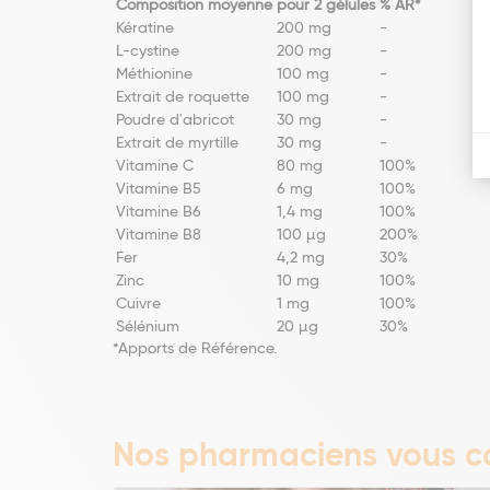
Composition moyenne
pour 2 gélules
% AR*
Kératine
200 mg
-
L-cystine
200 mg
-
Méthionine
100 mg
-
Extrait de roquette
100 mg
-
Poudre d'abricot
30 mg
-
Extrait de myrtille
30 mg
-
Vitamine C
80 mg
100%
Vitamine B5
6 mg
100%
Vitamine B6
1,4 mg
100%
Vitamine B8
100 µg
200%
Fer
4,2 mg
30%
Zinc
10 mg
100%
Cuivre
1 mg
100%
Sélénium
20 µg
30%
*Apports de Référence.
Nos pharmaciens vous co