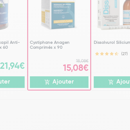
apil Anti-
Cystiphane Anagen
Dissolvurol Silici
x 60
Comprimés x 90
(27)
18,08€
21,94€
15,08€
uter
Ajouter
Ajou