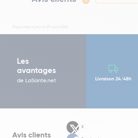
0
Page mise à jour le 07 aout 2026
Les
avantages
Livraison 24/48h
de LaSante.net
X
Avis clients