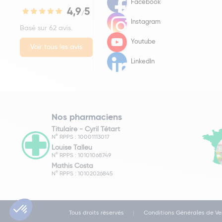
Facebook
4,9
5
/
Instagram
Basé sur 62 avis.
Youtube
Voir tous les avis
LinkedIn
Nos pharmaciens
Titulaire -
Cyril Tétart
N° RPPS : 10001113017
Louise Talleu
N° RPPS : 10101068749
Mathis Costa
N° RPPS : 10102026845
Tous droits réservés
Conditions Générales de Ve