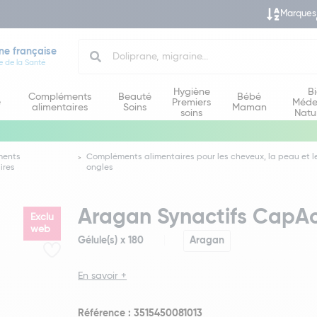
Marques
Search
ne française
e de la Santé
Hygiène
B
Compléments
Beauté
Bébé
e
Premiers
Méde
alimentaires
Soins
Maman
soins
Natu
ments
Compléments alimentaires pour les cheveux, la peau et l
ires
ongles
Aragan Synactifs CapAct
Exclu
web
Gélule(s) x 180
Aragan
En savoir +
Référence : 3515450081013