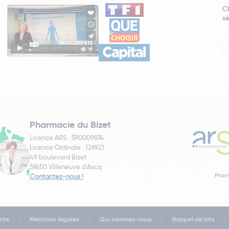
Ch
sé
In
Ne
Pharmacie du Bizet
Licence ARS : 590009874
Licence Ordinale : 126921
49 boulevard Bizet
59650 Villeneuve d'Ascq
Pharm
Contactez-nous !
nte
Mentions légales
Qui sommes-nous
Rappel de lots