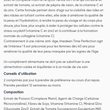
avec un complexe marin et le LycoPhence GS Forte qui combine un
extrait de tomate, un extrait de pépins de raisin, de la vitamine C et
du zinc. Cette formule permet donc d'agir sur la visibilité des rides et
des ridules en luttant contre elles, elle aide à améliorer la qualité de
la peau et l'hydratation, à rendre la peau du visage et du corps plus
douce, plus lisse, plus souple, à aider à protéger les cellules contre le
stress oxydatif (vitamine C et zinc) et à contribuer à la formation
normale du collagène (vitamine C).
Contrairement à une crème anti-âge, Imedeen Time Perfection agit
de l'intérieur ! Il est préconisé pour les femmes dès 40 ans pour
améliorer la qualité de leur peau marquée par les signes de l’âge.
Un complément alimentaire ne doit pas se substituer à une
alimentation variée et équilibrée ni à un mode de vie sain.
Conseils d’utilisation
2 comprimés par jour à prendre de préférence au cours d'un repas.
Prendre pendant 12 semaines au moins.
Composition
Extrait de Poisson (Complexe Marin), Agent de Charge (Cellulose
Microcristalline), Fibres de Soja, Vitamine (Vitamine C), Minéral (Zinc
(Gluconate Zinc)), Extrait de Tomate (Lycopersicon Esculentum Mill),