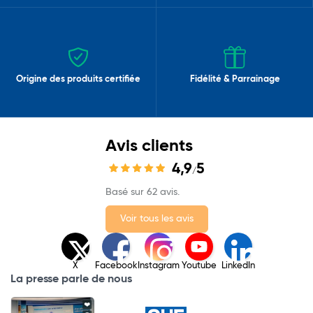
Origine des produits certifiée
Fidélité & Parrainage
Avis clients
4,9
5
/
Basé sur 62 avis.
Voir tous les avis
X
Facebook
Instagram
Youtube
LinkedIn
La presse parle de nous