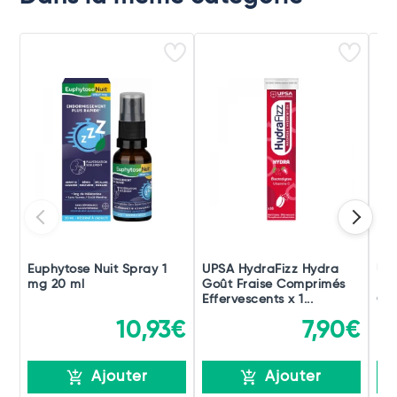
Euphytose Nuit Spray 1
UPSA HydraFizz Hydra
UPS
mg 20 ml
Goût Fraise Comprimés
Bo
Effervescents x 1...
Com
10,93€
7,90€
Ajouter
Ajouter