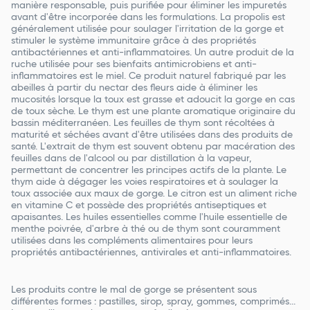
manière responsable, puis purifiée pour éliminer les impuretés
avant d'être incorporée dans les formulations. La propolis est
généralement utilisée pour soulager l'irritation de la gorge et
stimuler le système immunitaire grâce à des propriétés
antibactériennes et anti-inflammatoires. Un autre produit de la
ruche utilisée pour ses bienfaits antimicrobiens et anti-
inflammatoires est le miel. Ce produit naturel fabriqué par les
abeilles à partir du nectar des fleurs aide à éliminer les
mucosités lorsque la toux est grasse et adoucit la gorge en cas
de toux sèche. Le thym est une plante aromatique originaire du
bassin méditerranéen. Les feuilles de thym sont récoltées à
maturité et séchées avant d'être utilisées dans des produits de
santé. L'extrait de thym est souvent obtenu par macération des
feuilles dans de l'alcool ou par distillation à la vapeur,
permettant de concentrer les principes actifs de la plante. Le
thym aide à dégager les voies respiratoires et à soulager la
toux associée aux maux de gorge. Le citron est un aliment riche
en vitamine C et possède des propriétés antiseptiques et
apaisantes. Les huiles essentielles comme l'huile essentielle de
menthe poivrée, d'arbre à thé ou de thym sont couramment
utilisées dans les compléments alimentaires pour leurs
propriétés antibactériennes, antivirales et anti-inflammatoires.
Les produits contre le mal de gorge se présentent sous
différentes formes : pastilles, sirop, spray, gommes, comprimés...