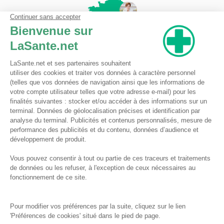
Pharmacie du Bizet
Licence ARS : 590009874
Licence Ordinale : 126921
49 boulevard Bizet
59650 Villeneuve d'Ascq
Contactez-nous !
Pharmacie en ligne autorisée à vendre des médicaments depuis le 17 avril 2013
Tous droits réservés
Conditions Générales de Vente