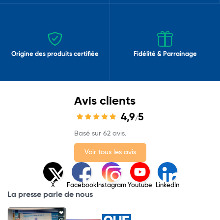
Origine des produits certifiée
Fidélité & Parrainage
Avis clients
4,9
5
/
Basé sur 62 avis.
Voir tous les avis
X
Facebook
Instagram
Youtube
LinkedIn
La presse parle de nous