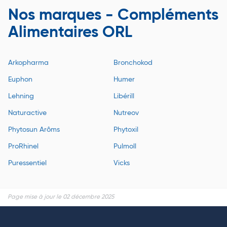
Nos marques - Compléments
Alimentaires ORL
Arkopharma
Bronchokod
Euphon
Humer
Lehning
Libérill
Naturactive
Nutreov
Phytosun Arôms
Phytoxil
ProRhinel
Pulmoll
Puressentiel
Vicks
Page mise à jour le 02 décembre 2025