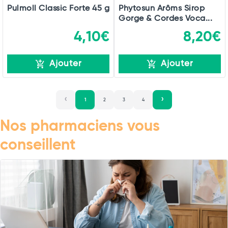
Pulmoll Classic Forte 45 g
Phytosun Arôms Sirop
Gorge & Cordes Voca...
4,10€
8,20€
Ajouter
Ajouter
1
2
3
4
Nos pharmaciens vous
conseillent