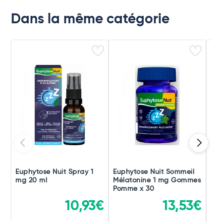
Dans la même catégorie
Euphytose Nuit Spray 1
Euphytose Nuit Sommeil
Eup
mg 20 ml
Mélatonine 1 mg Gommes
Mé
Pomme x 30
Myr
10,93€
13,53€