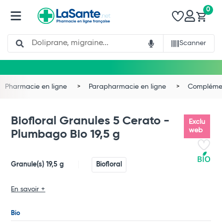
0
Search
Scanner
Pharmacie en ligne
Parapharmacie en ligne
Complémen
Biofloral Granules 5 Cerato -
Exclu
web
Plumbago Bio 19,5 g
Granule(s) 19,5 g
Biofloral
En savoir +
Total
Bio