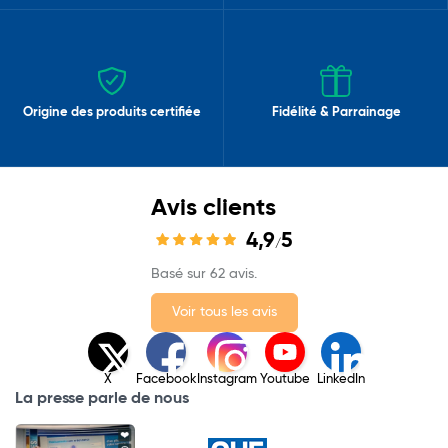
Origine des produits certifiée
Fidélité & Parrainage
Avis clients
4,9
5
/
Basé sur 62 avis.
Voir tous les avis
X
Facebook
Instagram
Youtube
LinkedIn
La presse parle de nous