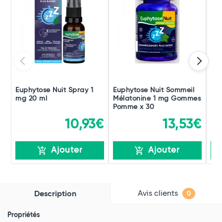
Euphytose Nuit Spray 1
Euphytose Nuit Sommeil
Eup
mg 20 ml
Mélatonine 1 mg Gommes
Mé
Pomme x 30
Myr
10,93€
13,53€
Ajouter
Ajouter
Avis clients
Description
0
Propriétés