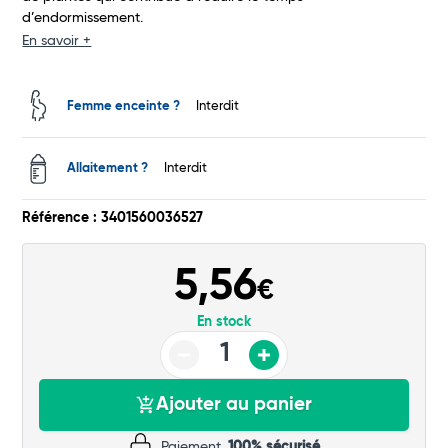
d’endormissement.
Total
En savoir +
Commander
Femme enceinte ?
Interdit
Allaitement ?
Interdit
Référence : 3401560036527
5,56
€
En stock
Ajouter au panier
Paiement
100% sécurisé