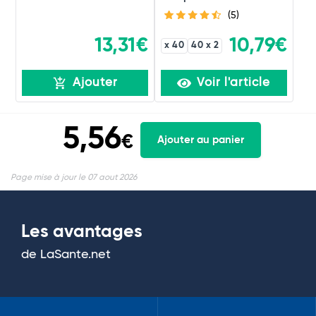
(5)
13,31€
10,79€
x 40
40 x 2
Ajouter
Voir l'article
5,56
€
Ajouter au panier
Page mise à jour le 07 aout 2026
Les avantages
de LaSante.net