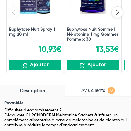
Euphytose Nuit Spray 1
Euphytose Nuit Sommeil
Eup
mg 20 ml
Mélatonine 1 mg Gommes
Mé
Pomme x 30
Myr
10,93€
13,53€
Ajouter
Ajouter
Avis clients
Description
0
Propriétés
Difficultés d’endormissement ?
Découvrez CHRONODORM Mélatonine Sachets à infuser, un
complément alimentaire à base de mélatonine et de plantes qui
contribue à réduire le temps d’endormissement.