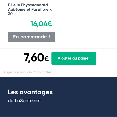
PiLeJe Phytostandard
Aubépine et Passiflore x
30
16,04€
En commande !
7,60
€
Ajouter au panier
Page mise à jour le 07 aout 2026
Les avantages
de LaSante.net