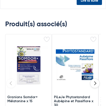
Lire la suite
Produit(s) associé(s)
Granions Somdor+
PiLeJe Phytostandard
San
Mélatonine x 15
Aubépine et Passiflore x
30 
30
Co