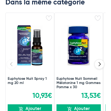
Dans la même catégorie
Euphytose Nuit Spray 1
Euphytose Nuit Sommeil
Eup
mg 20 ml
Mélatonine 1 mg Gommes
Mé
Pomme x 30
Myr
10,93€
13,53€
Ajouter
Ajouter