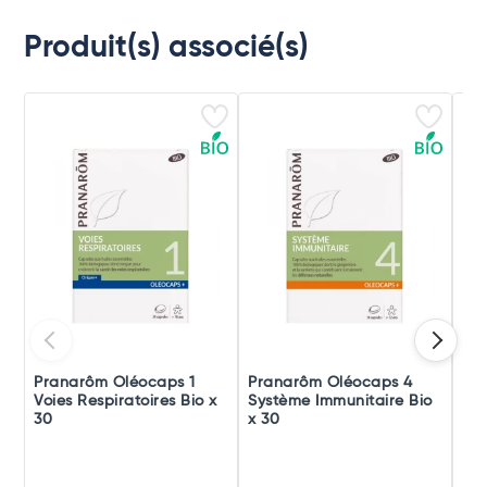
Produit(s) associé(s)
Pranarôm Oléocaps 1
Pranarôm Oléocaps 4
Pr
Voies Respiratoires Bio x
Système Immunitaire Bio
Dra
30
x 30