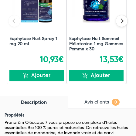
Euphytose Nuit Spray 1
Euphytose Nuit Sommeil
Eup
mg 20 ml
Mélatonine 1 mg Gommes
Mé
Pomme x 30
Myr
10,93€
13,53€
Ajouter
Ajouter
Avis clients
Description
0
Propriétés
Pranarôm Oléocaps 7 vous propose ce complexe d'huiles
essentielles Bio 100 % pures et naturelles. On retrouve les huiles
essentielles de mandarine, de lavande vraie et de carvi.