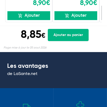
8,90€
8,90€
R
Ajouter
Ajouter
8,85
€
Ajouter au panier
Page mise à jour le 05 aout 2026
Les avantages
de LaSante.net