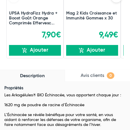
UPSA HydraFizz Hydra +
Mag 2 Kids Croissance et
Be
Boost Goût Orange
Immunité Gommes x 30
Dou
Comprimés Effervesc...
Ner
7,90€
9,49€
Ajouter
Ajouter
Avis clients
Description
0
Propriétés
Les Arkogélules® BIO Échinacée, vous apportent chaque jour :
1620 mg de poudre de racine d’Échinacée
L’Échinacée se révèle bénéfique pour votre santé, en vous
aidant à renforcer les défenses de votre organisme, afin de
faire notamment face aux désagréments de l’hiver.