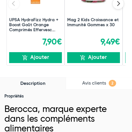
UPSA HydraFizz Hydra +
Mag 2 Kids Croissance et
Be
Boost Goût Orange
Immunité Gommes x 30
Dou
Comprimés Effervesc...
Ner
7,90€
9,49€
Ajouter
Ajouter
Avis clients
Description
2
Propriétés
Berocca, marque experte
dans les compléments
alimentaires