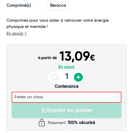
Comprimé(s)
Berocca
Comprimés pour vous aider à retrouver votre énergie
physique et mentale !
En savoir +
Total
13,09
Commander
€
à partir de
En stock
Contenance
Ajouter au panier
Paiement
100% sécurisé