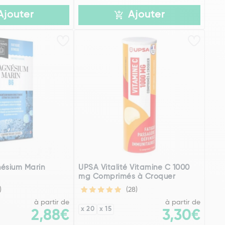
Ajouter
Ajouter
ésium Marin
UPSA Vitalité Vitamine C 1000
mg Comprimés à Croquer
)
(28)
à partir de
à partir de
x 20
x 15
2,88€
3,30€