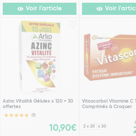
Voir l'article
Voir l'artic
Azinc Vitalité Gélules x 120 + 30
Vitascorbol Vitamine C
offertes
Comprimés à Croquer
(1)
10,90€
2 x 20
x 20