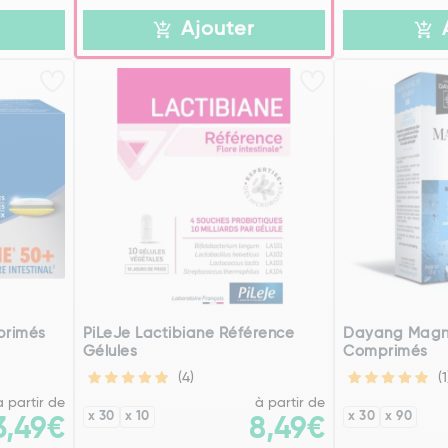
Ajouter
primés
PiLeJe Lactibiane Référence
Dayang Magn
Gélules
Comprimés
(4)
(1
à partir de
à partir de
x 30
x 10
x 30
x 90
3,49€
8,49€