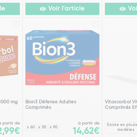
le
Voir l'article
Voi
 1000 mg
Bion3 Défense Adultes
Vitascorbol V
Comprimés
Comprimés Eff
à partir de
à partir de
Existe en plusi
x 60
x 30
x 90
2,99€
14,62€
modèles