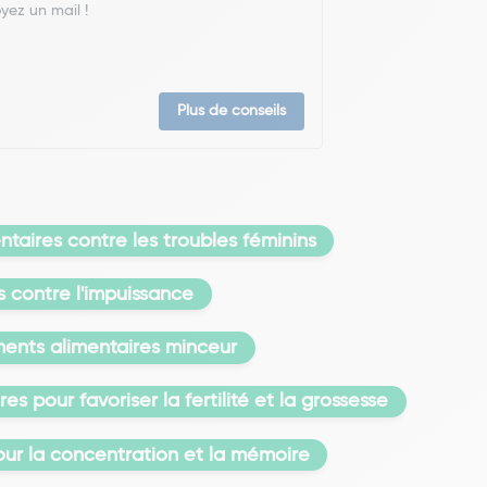
yez un mail !
Plus de conseils
aires contre les troubles féminins
 contre l'impuissance
nts alimentaires minceur
 pour favoriser la fertilité et la grossesse
ur la concentration et la mémoire