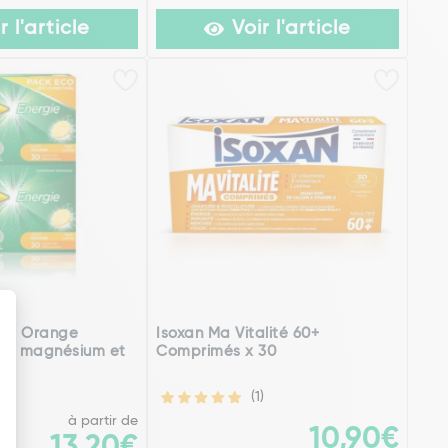
r l'article
Voir l'article
gie Orange
Isoxan Ma Vitalité 60+
 C, magnésium et
Comprimés x 30
)
(1)
à partir de
10,90€
13,20€