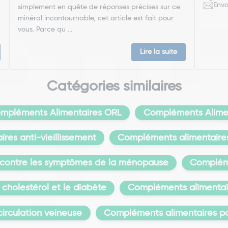
Envo
simplement en quête de réponses précises sur ce
minéral incontournable, cet article est fait pour
vous. Parce qu ...
Lire la suite
Catégories similaires
mpléments Alimentaires ORL
Compléments Aliment
res anti-vieillissement
Compléments alimentaires
 contre les symptômes de la ménopause
Compléme
cholestérol et le diabète
Compléments alimentaires
irculation veineuse
Compléments alimentaires po