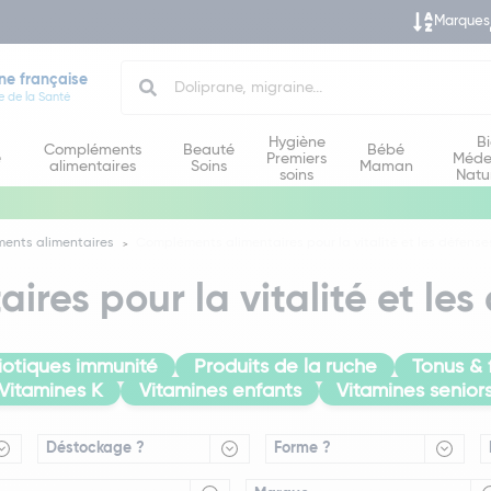
Marques
Search
ne française
e de la Santé
Hygiène
B
Compléments
Beauté
Bébé
e
Premiers
Méde
alimentaires
Soins
Maman
soins
Natu
ents alimentaires
Compléments alimentaires pour la vitalité et les défense
res pour la vitalité et les
iotiques immunité
Produits de la ruche
Tonus & 
Vitamines K
Vitamines enfants
Vitamines senior
Déstockage ?
Forme ?