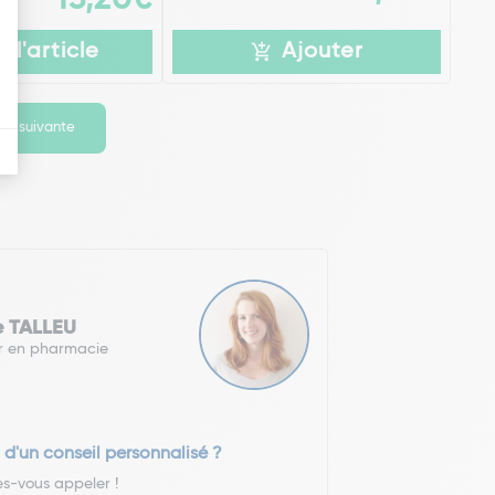
r l'article
Ajouter
ge suivante
e TALLEU
r en pharmacie
 d'un conseil personnalisé ?
es-vous appeler !