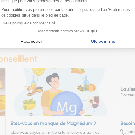
Voir l'article
Voi
édente
Pa
1
2
3
4
5
6
7
nseillent
Louis
Docteu
Etes-vous en manque de Magnésium ?
Besoin
Fait
Que vous soyez un initié à la micronutrition ou