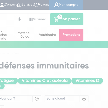
Mon compte
Conseils
Services
Favoris
0
Mon panier
Scanner
io
Matériel
cine
Vétérinaire
Promotions
médical
relle
s immunitaires
 défenses immunitaires
fatigue
Vitamines C et acérola
Vitamines D
s
Pour qui ?
Sans alcool