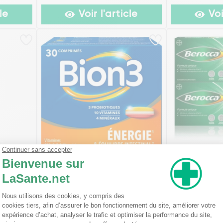
le
Voir l'article
Voi
0 ml
Bion3 Energie Comprimés
Berocca Ener
Vitamine B et
Zinc Co...
(1)
(1
à partir de
9,99€
x 60
x 30
x 90
x 60
x 30
12,20€