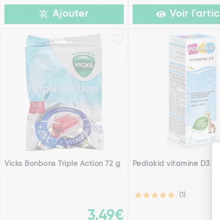
Ajouter
Voir l'artic
Vicks Bonbons Triple Action 72 g
Pediakid vitamine D3 2
(1)
3,49€