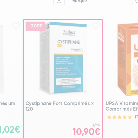
Marque
-3.00€
nésium
Cystiphane Fort Comprimés x
UPSA Vitamin
120
Comprimés Eff
(
13,9€
1,02€
10,90€