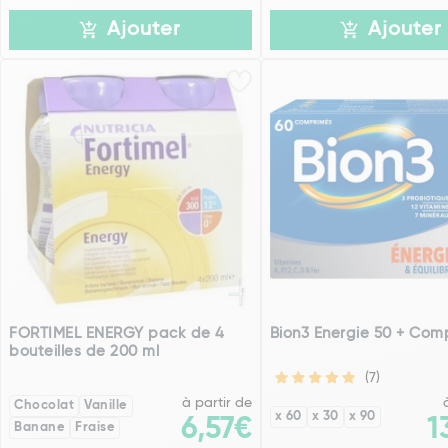
Ajouter
Ajouter
FORTIMEL ENERGY pack de 4
Bion3 Energie 50 + Com
bouteilles de 200 ml
(7)
à partir de
Chocolat
Vanille
x 60
x 30
x 90
6,57€
1
Banane
Fraise