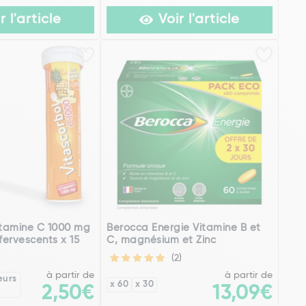
r l'article
Voir l'article
itamine C 1000 mg
Berocca Energie Vitamine B et
ervescents x 15
C, magnésium et Zinc
(2)
à partir de
à partir de
eurs
x 60
x 30
2,50€
13,09€