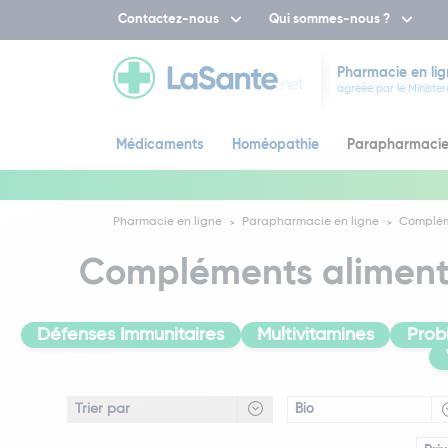
Contactez-nous
Qui sommes-nous ?
Pharmacie en lig
agréée par le Ministèr
Médicaments
Homéopathie
Parapharmaci
Pharmacie en ligne
Parapharmacie en ligne
Complém
Compléments alimentai
Défenses Immunitaires
Multivitamines
Prob
Bio