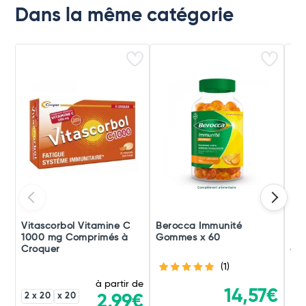
Dans la même catégorie
Vitascorbol Vitamine C
Berocca Immunité
Be
1000 mg Comprimés à
Gommes x 60
Déf
Croquer
et 
(1)
à partir de
14,57€
2 x 20
x 20
2,99€