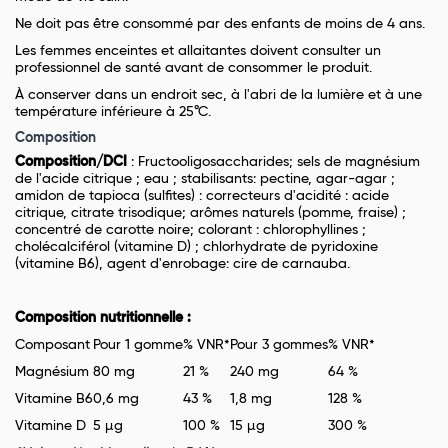
Ne doit pas être consommé par des enfants de moins de 4 ans.
Les femmes enceintes et allaitantes doivent consulter un
professionnel de santé avant de consommer le produit.
À conserver dans un endroit sec, à l'abri de la lumière et à une
température inférieure à 25°C.
Composition
Composition/DCI
: Fructooligosaccharides; sels de magnésium
de l'acide citrique ; eau ; stabilisants: pectine, agar-agar ;
amidon de tapioca (sulfites) : correcteurs d'acidité : acide
citrique, citrate trisodique; arômes naturels (pomme, fraise) ;
concentré de carotte noire; colorant : chlorophyllines ;
cholécalciférol (vitamine D) ; chlorhydrate de pyridoxine
(vitamine B6), agent d'enrobage: cire de carnauba.
Composition nutritionnelle :
Composant
Pour 1 gomme
% VNR*
Pour 3 gommes
% VNR*
Magnésium
80 mg
21 %
240 mg
64 %
Vitamine B6
0,6 mg
43 %
1,8 mg
128 %
Vitamine D
5 µg
100 %
15 µg
300 %