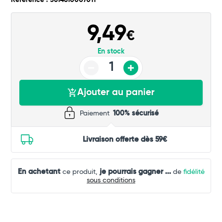
Référence : 3614810007011
9,49
Total
€
En stock
Commander
Ajouter au panier
Paiement
100% sécurisé
Livraison offerte dès 59€
En achetant
je pourrais gagner
...
ce produit,
de
fidélité
sous conditions