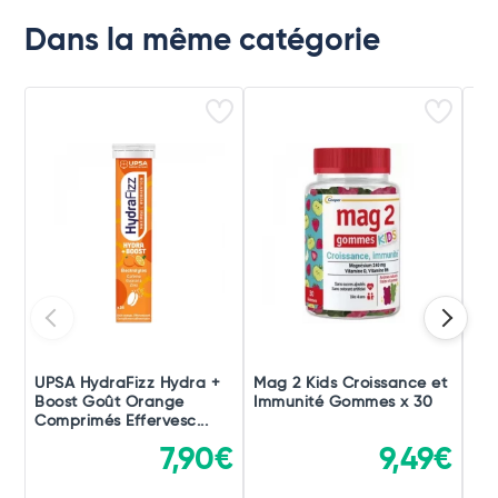
Dans la même catégorie
UPSA HydraFizz Hydra +
Mag 2 Kids Croissance et
Be
Boost Goût Orange
Immunité Gommes x 30
Dou
Comprimés Effervesc...
Ner
7,90€
9,49€